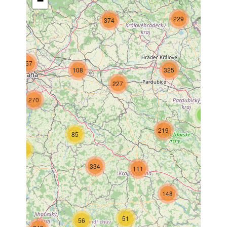
−
229
374
657
108
325
227
270
7
219
85
47
334
111
52
148
51
56