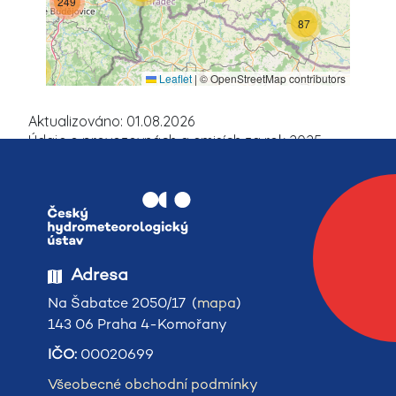
249
87
31
Leaflet
|
© OpenStreetMap contributors
Aktualizováno: 01.08.2026
Údaje o provozovnách a emisích za rok 2025
odpovídají stavu hlášení souhrnné provozní
evidence podané do 26.07.2026.
Adresa
Na Šabatce 2050/17 (
mapa
)
143 06 Praha 4-Komořany
IČO:
00020699
Všeobecné obchodní podmínky