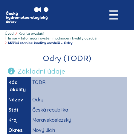
Úvod
Kvalita ovzduší
Imise - Informační systém hodnocení kvality ovzduší
Měřicí stanice kvality ovzduší - Odry
Odry (TODR)
Základní údaje
Kód
TODR
lokality
Název
Odry
Stát
Česká republika
Kraj
Moravskoslezský
Okres
Nový Jičín