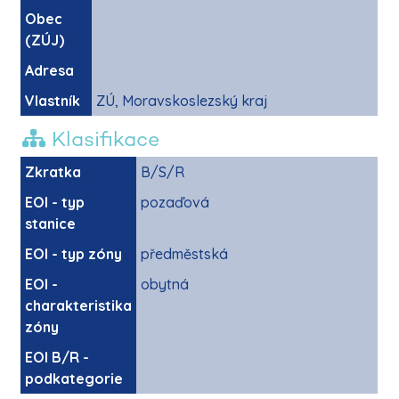
Obec
(ZÚJ)
Adresa
Vlastník
ZÚ, Moravskoslezský kraj
Klasifikace
Zkratka
B/S/R
EOI - typ
pozaďová
stanice
EOI - typ zóny
předměstská
EOI -
obytná
charakteristika
zóny
EOI B/R -
podkategorie