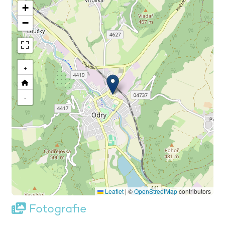
+
−
+
-
Leaflet
|
©
OpenStreetMap
contributors
Fotografie