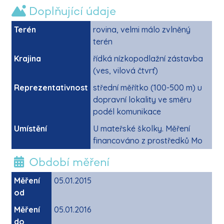
Doplňující údaje
Terén
rovina, velmi málo zvlněný
terén
Krajina
řídká nízkopodlažní zástavba
(ves, vilová čtvrť)
Reprezentativnost
střední měřítko (100-500 m) u
dopravní lokality ve směru
podél komunikace
Umístění
U mateřské školky. Měření
financováno z prostředků Mo
Období měření
Měření
05.01.2015
od
Měření
05.01.2016
do