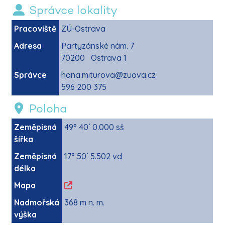
Správce lokality
Pracoviště
ZÚ-Ostrava
Adresa
Partyzánské nám. 7
70200 Ostrava 1
Správce
hana.miturova@zuova.cz
596 200 375
Poloha
Zeměpisná
49° 40´ 0.000 sš
šířka
Zeměpisná
17° 50´ 5.502 vd
délka
Mapa
Nadmořská
368 m n. m.
výška