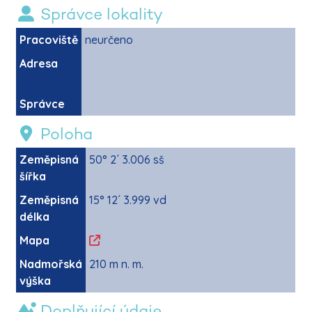
Správce lokality
Pracoviště
neurčeno
Adresa
Správce
Poloha
Zeměpisná
50° 2´ 3.006 sš
šířka
Zeměpisná
15° 12´ 3.999 vd
délka
Mapa
Nadmořská
210 m n. m.
výška
Doplňující údaje