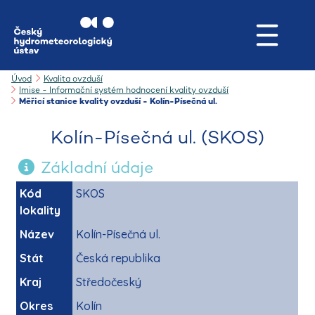
Úvod
Kvalita ovzduší
Imise - Informační systém hodnocení kvality ovzduší
Měřicí stanice kvality ovzduší - Kolín-Písečná ul.
Kolín-Písečná ul. (SKOS)
Základní údaje
Kód
SKOS
lokality
Název
Kolín-Písečná ul.
Stát
Česká republika
Kraj
Středočeský
Okres
Kolín