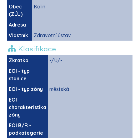
Obec
Kolín
(ZÚJ)
Adresa
Vlastník
Zdravotní ústav
Klasifikace
Zkratka
-/U/-
EOI - typ
stanice
EOI - typ zóny
městská
EOI -
charakteristika
zóny
EOI B/R -
podkategorie