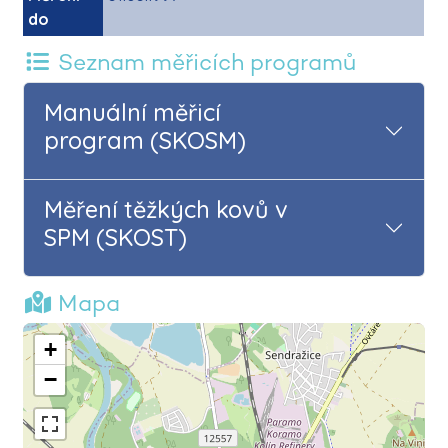
do
Seznam měřicích programů
Manuální měřicí
program (SKOSM)
Měření těžkých kovů v
SPM (SKOST)
Mapa
+
−