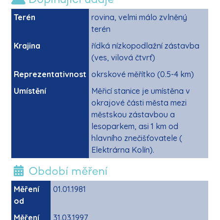
Terén
rovina, velmi málo zvlněný
terén
Krajina
řídká nízkopodlažní zástavba
(ves, vilová čtvrť)
Reprezentativnost
okrskové měřítko (0.5-4 km)
Umístění
Měřicí stanice je umístěna v
okrajové části města mezi
městskou zástavbou a
lesoparkem, asi 1 km od
hlavního znečišťovatele (
Elektrárna Kolín).
Období měření
Měření
01.01.1981
od
Měření
31.03.1997