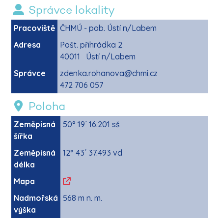
Správce lokality
Pracoviště
ČHMÚ - pob. Ústí n/Labem
Adresa
Pošt. přihrádka 2
40011 Ústí n/Labem
Správce
zdenka.rohanova@chmi.cz
472 706 057
Poloha
Zeměpisná
50° 19´ 16.201 sš
šířka
Zeměpisná
12° 43´ 37.493 vd
délka
Mapa
Nadmořská
568 m n. m.
výška