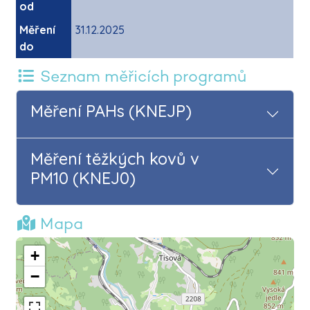
od
Měření
31.12.2025
do
Seznam měřicích programů
Měření PAHs (KNEJP)
Měření těžkých kovů v
PM10 (KNEJ0)
Mapa
+
−