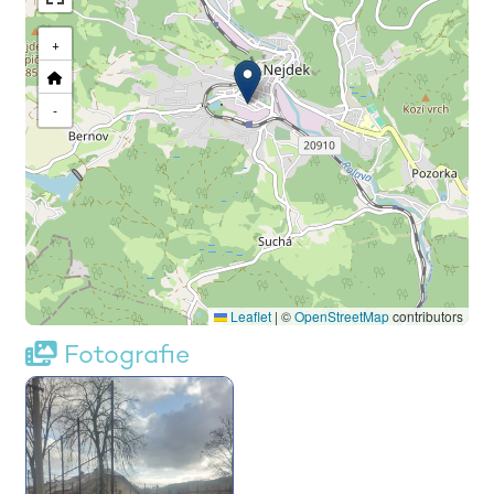
+
-
Leaflet
|
©
OpenStreetMap
contributors
Fotografie