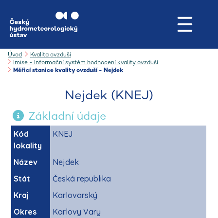
Úvod
Kvalita ovzduší
Imise - Informační systém hodnocení kvality ovzduší
Měřicí stanice kvality ovzduší - Nejdek
Nejdek (KNEJ)
Základní údaje
Kód
KNEJ
lokality
Název
Nejdek
Stát
Česká republika
Kraj
Karlovarský
Okres
Karlovy Vary