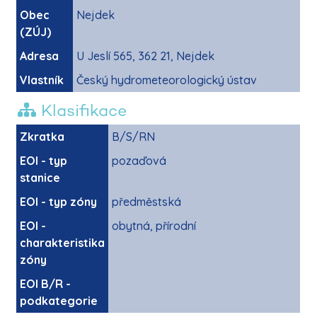
Obec
Nejdek
(ZÚJ)
Adresa
U Jeslí 565, 362 21, Nejdek
Vlastník
Český hydrometeorologický ústav
Klasifikace
Zkratka
B/S/RN
EOI - typ
pozaďová
stanice
EOI - typ zóny
předměstská
EOI -
obytná, přírodní
charakteristika
zóny
EOI B/R -
podkategorie