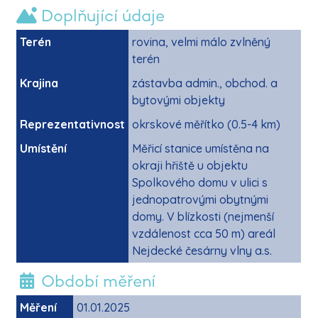
Doplňující údaje
Terén
rovina, velmi málo zvlněný
terén
Krajina
zástavba admin., obchod. a
bytovými objekty
Reprezentativnost
okrskové měřítko (0.5-4 km)
Umístění
Měřicí stanice umístěna na
okraji hřiště u objektu
Spolkového domu v ulici s
jednopatrovými obytnými
domy. V blízkosti (nejmenší
vzdálenost cca 50 m) areál
Nejdecké česárny vlny a.s.
Období měření
Měření
01.01.2025