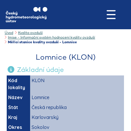
Úvod
Kvalita ovzduší
Imise - Informační systém hodnocení kvality ovzduší
Měřicí stanice kvality ovzduší - Lomnice
Lomnice (KLON)
Základní údaje
Kód
KLON
lokality
Název
Lomnice
Stát
Česká republika
Kraj
Karlovarský
Okres
Sokolov