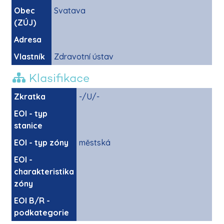
Obec
Svatava
(ZÚJ)
Adresa
Vlastník
Zdravotní ústav
Klasifikace
Zkratka
-/U/-
EOI - typ
stanice
EOI - typ zóny
městská
EOI -
charakteristika
zóny
EOI B/R -
podkategorie