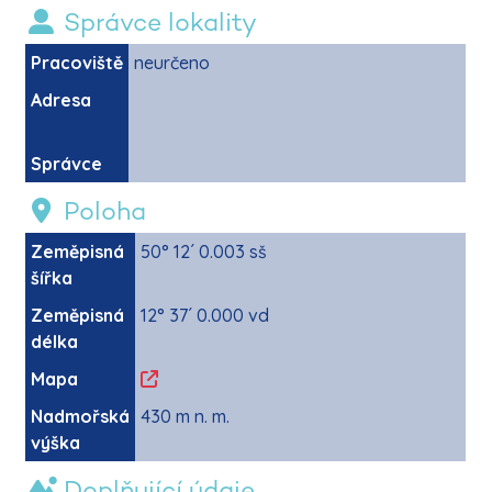
Správce lokality
Pracoviště
neurčeno
Adresa
Správce
Poloha
Zeměpisná
50° 12´ 0.003 sš
šířka
Zeměpisná
12° 37´ 0.000 vd
délka
Mapa
Nadmořská
430 m n. m.
výška
Doplňující údaje