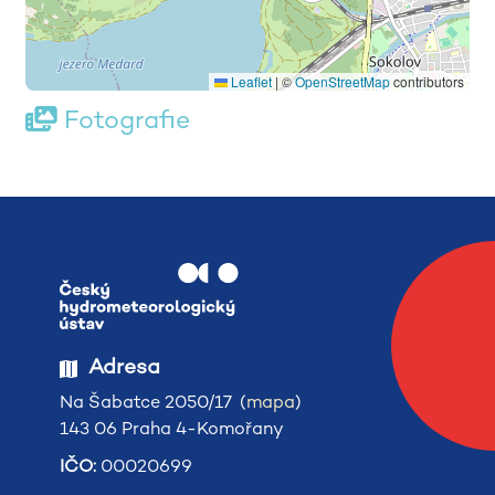
Leaflet
|
©
OpenStreetMap
contributors
Fotografie
Adresa
Na Šabatce 2050/17 (
mapa
)
143 06 Praha 4-Komořany
IČO:
00020699