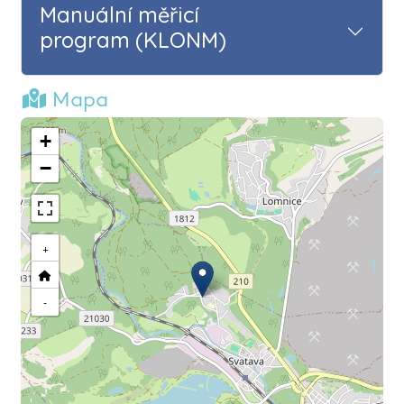
Manuální měřicí
program (KLONM)
Mapa
+
−
+
-