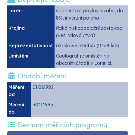
Terén
spodní část povlov. svahu, do
8%, inverzní poloha
Krajina
řídká nízkopodlažní zástavba
(ves, vilová čtvrť)
Reprezentativnost
okrskové měřítko (0.5-4 km)
Umístění
Coulograf je umístěn na
obecním úřadě v Lomnici.
Období měření
Měření
01.01.1992
od
Měření
30.11.1995
do
Seznam měřicích programů