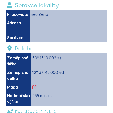
Správce lokality
Pracoviště
neurčeno
Adresa
Správce
Poloha
Zeměpisná
50° 13´ 0.002 sš
šířka
Zeměpisná
12° 37´ 45.000 vd
délka
Mapa
Nadmořská
455 m n. m.
výška
Doplňující údaje