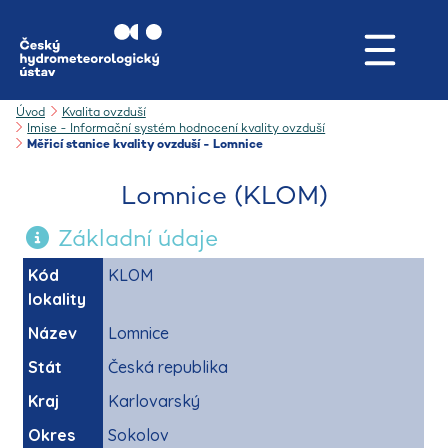
Úvod
Kvalita ovzduší
Imise - Informační systém hodnocení kvality ovzduší
Měřicí stanice kvality ovzduší - Lomnice
Lomnice (KLOM)
Základní údaje
Kód
KLOM
lokality
Název
Lomnice
Stát
Česká republika
Kraj
Karlovarský
Okres
Sokolov