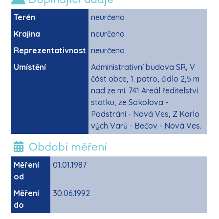
Terén
neurčeno
Krajina
neurčeno
Reprezentativnost
neurčeno
Umístění
Administrativní budova SR, V
část obce, 1. patro, čidlo 2,5 m
nad ze mí. 741 Areál ředitelství
statku, ze Sokolova -
Podstrání - Nová Ves, Z Karlo
vých Varů - Bečov - Nová Ves.
Období měření
Měření
01.01.1987
od
Měření
30.06.1992
do