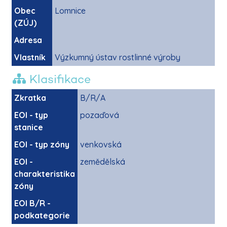
Obec
Lomnice
(ZÚJ)
Adresa
Vlastník
Výzkumný ústav rostlinné výroby
Klasifikace
Zkratka
B/R/A
EOI - typ
pozaďová
stanice
EOI - typ zóny
venkovská
EOI -
zemědělská
charakteristika
zóny
EOI B/R -
podkategorie