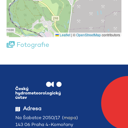
Leaflet
|
©
OpenStreetMap
contributors
Fotografie
Adresa
Na Šabatce 2050/17 (
mapa
)
143 06 Praha 4-Komořany