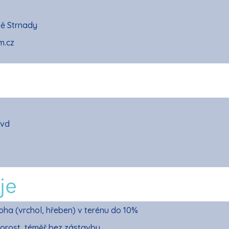
tě Strnady
m.cz
 vd
je
oha (vrchol, hřeben) v terénu do 10%
porost, téměř bez zástavby