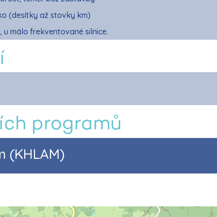
ko (desítky až stovky km)
 u málo frekventované silnice.
í
ích programů
am (KHLAM)