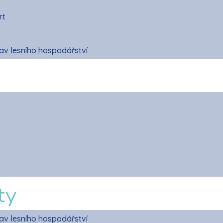
rt
v lesního hospodářství
ty
v lesního hospodářství