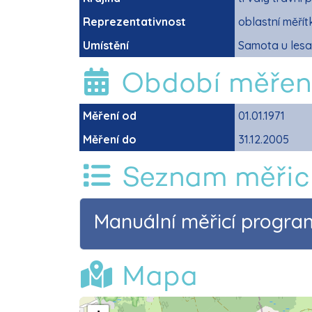
Reprezentativnost
oblastní měřít
Umístění
Samota u lesa,
Období měřen
Měření od
01.01.1971
Měření do
31.12.2005
Seznam měřic
Manuální měřicí progr
Mapa