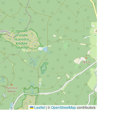
Leaflet
|
©
OpenStreetMap
contributors