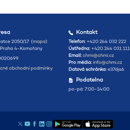
esa
Kontakt
atce 2050/17 (
mapa
)
Telefon:
+420 244 032 222
 Praha 4-Komořany
Ústředna:
+420 244 031 111
Email:
chmi@chmi.cz
020699
Pro média:
info@chmi.cz
cné obchodní podmínky
Datová schránka:
e37djs6
Podatelna
po-pá: 7:00-14:00