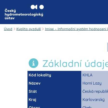
Úvod
Kvalita ovzduší
Imise - Informační systém hodnocení k
Základní údaj
Kód lokality
KHLA
Název
Horní Lazy
Stát
Česká republi
Kraj
Karlovarský
Okres
Cheb