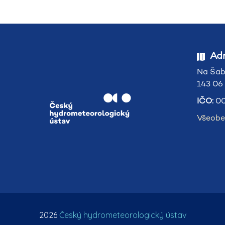
Adr
Na Šab
143 06
IČO:
00
Všeobe
2026
Český hydrometeorologický ústav