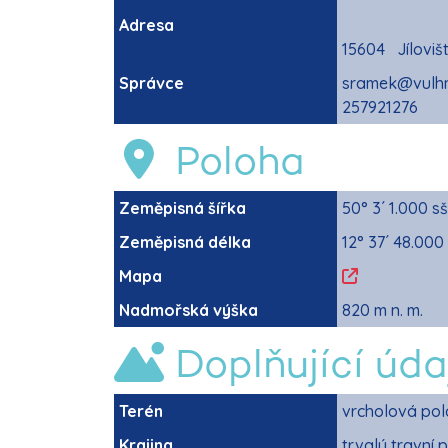
Adresa
15604 Jíloviš
Správce
sramek@vulh
257921276
Poloha
Zeměpisná šířka
50° 3´ 1.000 sš
Zeměpisná délka
12° 37´ 48.000
Mapa
Nadmořská výška
820 m n. m.
Doplňující úda
Terén
vrcholová pol
Krajina
trvalý travní 