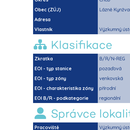
Obec (ZÚJ)
Lázně Kynžva
Adresa
Vlastník
Výzkumný ústa
Klasifikace
Zkratka
B/R/N-REG
EOI - typ stanice
pozaďová
EOI - typ zóny
venkovská
EOI - charakteristika zóny
přírodní
EOI B/R - podkategorie
regionální
Správce lokali
Pracoviště
Výzkumný ústa