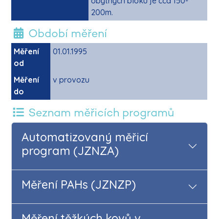
obytných bloku je cca 150-
200m.
Období měření
Měření
01.01.1995
od
Měření
v provozu
do
Seznam měřicích programů
Automatizovaný měřicí
program (JZNZA)
Měření PAHs (JZNZP)
Měření těžkých kovů v