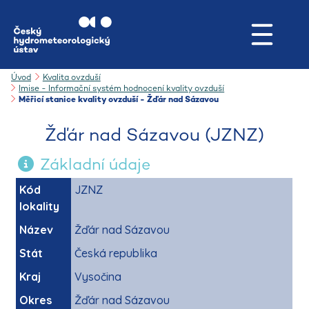
Úvod
Kvalita ovzduší
Imise - Informační systém hodnocení kvality ovzduší
Měřicí stanice kvality ovzduší - Žďár nad Sázavou
Žďár nad Sázavou (JZNZ)
Základní údaje
Kód
JZNZ
lokality
Název
Žďár nad Sázavou
Stát
Česká republika
Kraj
Vysočina
Okres
Žďár nad Sázavou