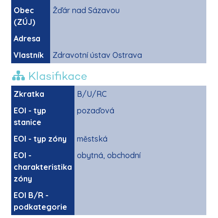
Obec
Žďár nad Sázavou
(ZÚJ)
Adresa
Vlastník
Zdravotní ústav Ostrava
Klasifikace
Zkratka
B/U/RC
EOI - typ
pozaďová
stanice
EOI - typ zóny
městská
EOI -
obytná, obchodní
charakteristika
zóny
EOI B/R -
podkategorie