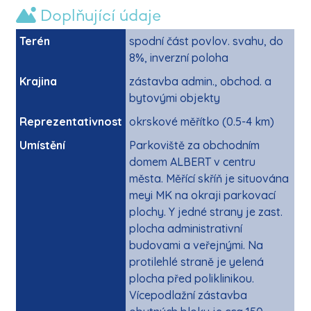
Doplňující údaje
Terén
spodní část povlov. svahu, do
8%, inverzní poloha
Krajina
zástavba admin., obchod. a
bytovými objekty
Reprezentativnost
okrskové měřítko (0.5-4 km)
Umístění
Parkoviště za obchodním
domem ALBERT v centru
města. Měřící skříň je situována
meyi MK na okraji parkovací
plochy. Y jedné strany je zast.
plocha administrativní
budovami a veřejnými. Na
protilehlé straně je yelená
plocha před poliklinikou.
Vícepodlažní zástavba