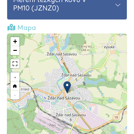
PM10 (JZNZ0)
Mapa
+
−
+
-