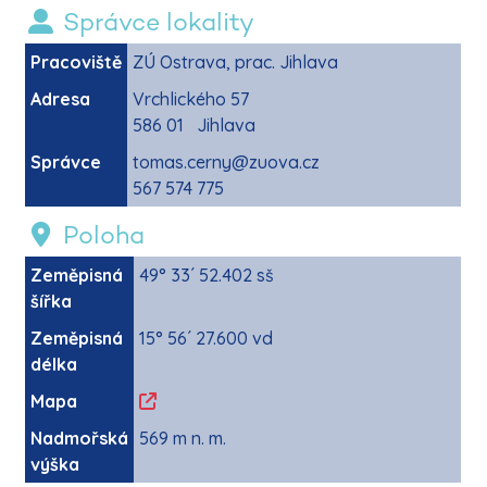
Správce lokality
Pracoviště
ZÚ Ostrava, prac. Jihlava
Adresa
Vrchlického 57
586 01 Jihlava
Správce
tomas.cerny@zuova.cz
567 574 775
Poloha
Zeměpisná
49° 33´ 52.402 sš
šířka
Zeměpisná
15° 56´ 27.600 vd
délka
Mapa
Nadmořská
569 m n. m.
výška