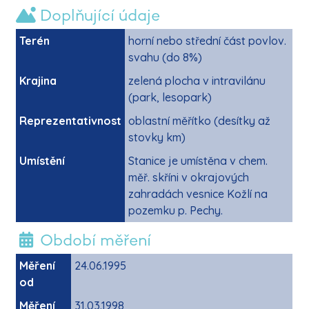
Doplňující údaje
Terén
horní nebo střední část povlov.
svahu (do 8%)
Krajina
zelená plocha v intravilánu
(park, lesopark)
Reprezentativnost
oblastní měřítko (desítky až
stovky km)
Umístění
Stanice je umístěna v chem.
měř. skříni v okrajových
zahradách vesnice Kožlí na
pozemku p. Pechy.
Období měření
Měření
24.06.1995
od
Měření
31.03.1998