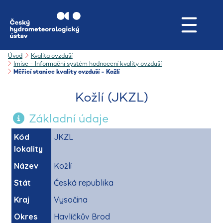
Úvod
Kvalita ovzduší
Imise - Informační systém hodnocení kvality ovzduší
Měřicí stanice kvality ovzduší - Kožlí
Kožlí (JKZL)
Základní údaje
Kód
JKZL
lokality
Název
Kožlí
Stát
Česká republika
Kraj
Vysočina
Okres
Havlíčkův Brod