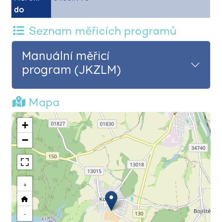
do
Seznam měřicích programů
Manuální měřicí
program (JKZLM)
Mapa
+
−
+
-