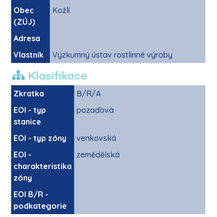
Obec
Kožlí
(ZÚJ)
Adresa
Vlastník
Výzkumný ústav rostlinné výroby
Klasifikace
Zkratka
B/R/A
EOI - typ
pozaďová
stanice
EOI - typ zóny
venkovská
EOI -
zemědělská
charakteristika
zóny
EOI B/R -
podkategorie