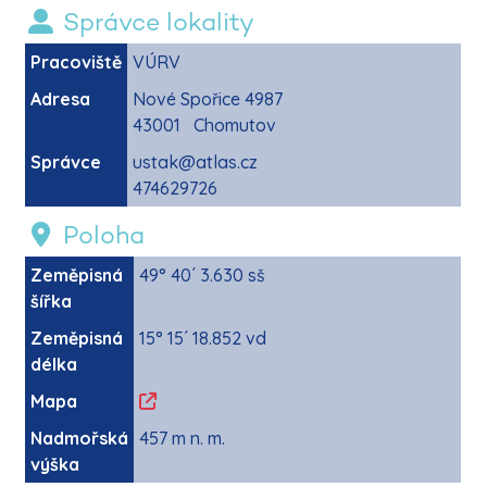
Správce lokality
Pracoviště
VÚRV
Adresa
Nové Spořice 4987
43001 Chomutov
Správce
ustak@atlas.cz
474629726
Poloha
Zeměpisná
49° 40´ 3.630 sš
šířka
Zeměpisná
15° 15´ 18.852 vd
délka
Mapa
Nadmořská
457 m n. m.
výška