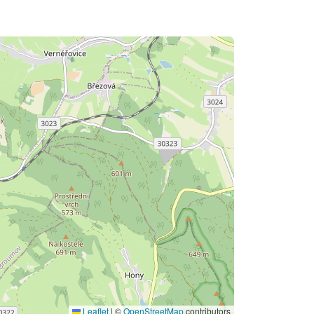
Leaflet
|
©
OpenStreetMap
contributors