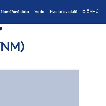
Naměřená data
Voda
Kvalita ovzduší
O ČHMÚ
jí
TNM)