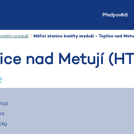
Předpovědi
vality ovzduší
Měřicí stanice kvality ovzduší - Teplice nad Metu
lice nad Metují (H
e
tují
ka
cký