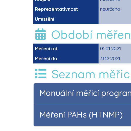
Reprezentativnost
neurčeno
Umístění
Období měřen
Měření od
01.01.2021
Měření do
31.12.2021
Seznam měřic
Manuální měřicí progr
Měření PAHs (HTNMP)