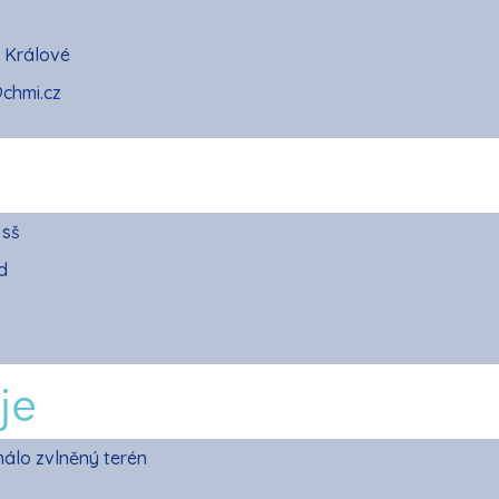
 Králové
chmi.cz
 sš
d
je
málo zvlněný terén