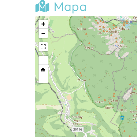
Mapa
+
−
+
-