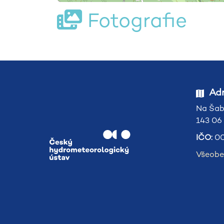
Fotografie
Adr
Na Šab
143 06
IČO:
00
Všeobe