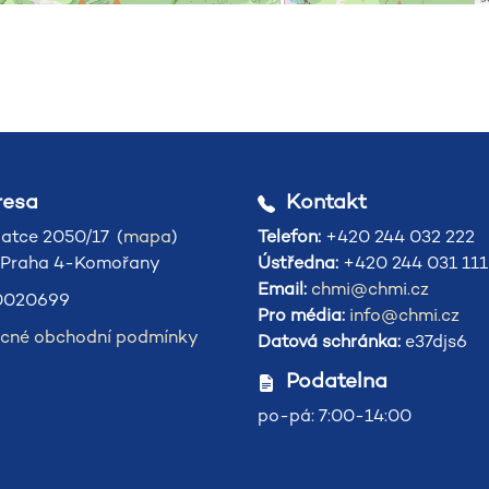
esa
Kontakt
atce 2050/17 (
mapa
)
Telefon:
+420 244 032 222
 Praha 4-Komořany
Ústředna:
+420 244 031 111
Email:
chmi@chmi.cz
020699
Pro média:
info@chmi.cz
cné obchodní podmínky
Datová schránka:
e37djs6
Podatelna
po-pá: 7:00-14:00