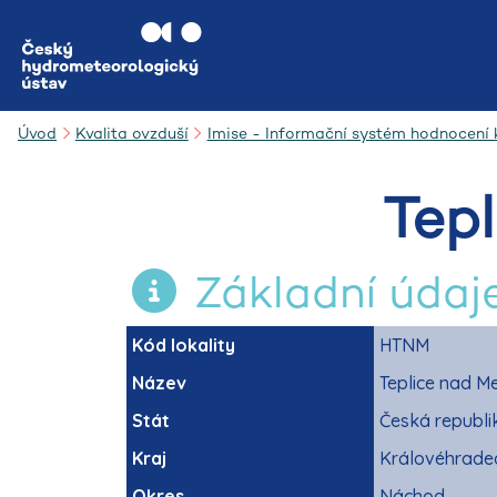
Úvod
Kvalita ovzduší
Imise - Informační systém hodnocení k
Tep
Základní údaj
Kód lokality
HTNM
Název
Teplice nad Me
Stát
Česká republi
Kraj
Královéhrade
Okres
Náchod