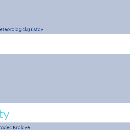
eteorologický ústav
ty
radec Králové