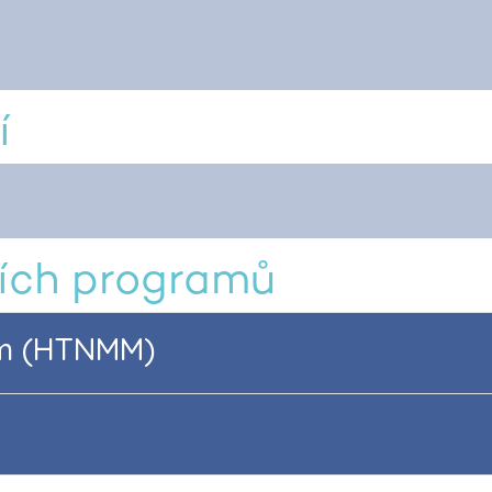
í
ích programů
am (HTNMM)