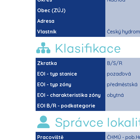
Obec (ZÚJ)
Adresa
Vlastník
Český hydrom
Klasifikace
Zkratka
B/S/R
EOI - typ stanice
pozaďová
EOI - typ zóny
předměstská
EOI - charakteristika zóny
obytná
EOI B/R - podkategorie
Správce lokali
Pracoviště
ČHMÚ - pob.H