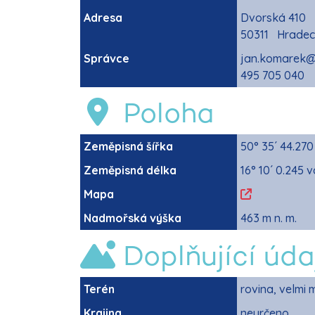
Adresa
Dvorská 410
50311 Hradec
Správce
jan.komarek@
495 705 040
Poloha
Zeměpisná šířka
50° 35´ 44.270
Zeměpisná délka
16° 10´ 0.245 v
Mapa
Nadmořská výška
463 m n. m.
Doplňující úda
Terén
rovina, velmi 
Krajina
neurčeno