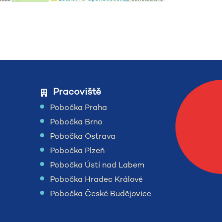
Pracoviště
Pobočka Praha
Pobočka Brno
Pobočka Ostrava
Pobočka Plzeň
Pobočka Ústí nad Labem
Pobočka Hradec Králové
Pobočka České Budějovice