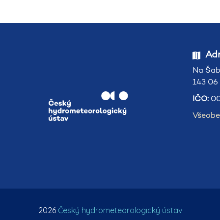
Adr
Na Šab
143 06
IČO:
00
Všeobe
2026
Český hydrometeorologický ústav