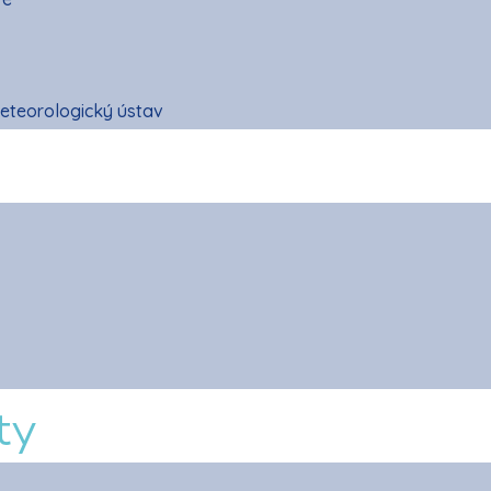
eteorologický ústav
ty