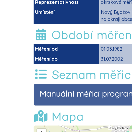
Reprezentativnost
okrskové měří
Umístění
Nový Bydžov -
na okraji obce
Období měřen
Měření od
01.03.1982
Měření do
31.07.2002
Seznam měřic
Manuální měřicí progr
Mapa