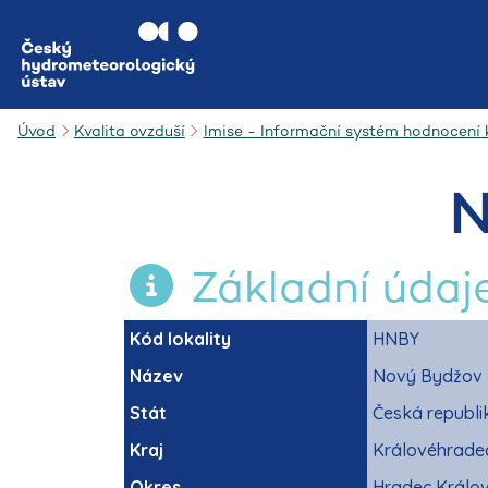
Úvod
Kvalita ovzduší
Imise - Informační systém hodnocení k
N
Základní údaj
Kód lokality
HNBY
Název
Nový Bydžov
Stát
Česká republi
Kraj
Královéhrade
Okres
Hradec Králo