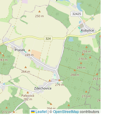
Leaflet
|
©
OpenStreetMap
contributors