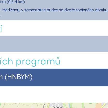
tko (0.5-4 km)
 Metličany, v samostatné budce na dvoře rodinného domku. 
.
í
ích programů
am (HNBYM)