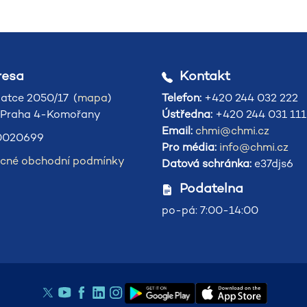
esa
Kontakt
atce 2050/17 (
mapa
)
Telefon:
+420 244 032 222
 Praha 4-Komořany
Ústředna:
+420 244 031 111
Email:
chmi@chmi.cz
020699
Pro média:
info@chmi.cz
cné obchodní podmínky
Datová schránka:
e37djs6
Podatelna
po-pá: 7:00-14:00