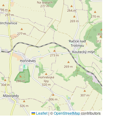
Leaflet
|
©
OpenStreetMap
contributors