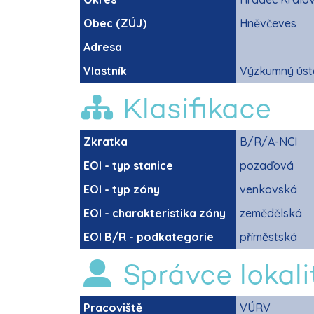
Obec (ZÚJ)
Hněvčeves
Adresa
Vlastník
Výzkumný ústa
Klasifikace
Zkratka
B/R/A-NCI
EOI - typ stanice
pozaďová
EOI - typ zóny
venkovská
EOI - charakteristika zóny
zemědělská
EOI B/R - podkategorie
příměstská
Správce lokali
Pracoviště
VÚRV