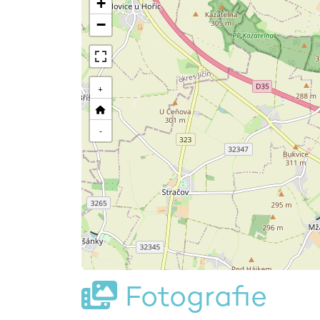
+
−
+
-
Fotografie