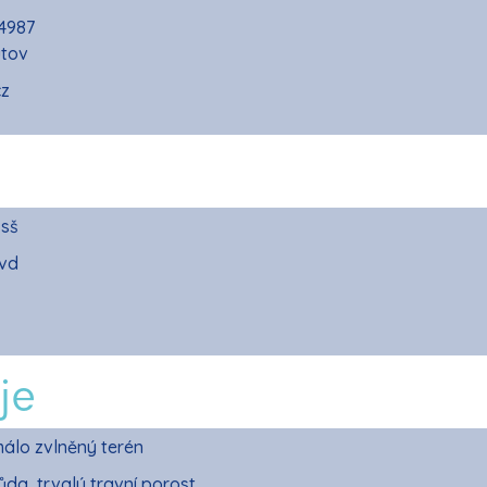
4987
tov
cz
 sš
 vd
je
málo zvlněný terén
da, trvalý travní porost