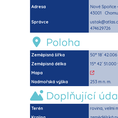
Adresa
Nové Spořice 
43001 Chomu
Správce
ustak@atlas.
474629726
Poloha
Zeměpisná šířka
50° 18´ 42.006
Zeměpisná délka
15° 42´ 51.000
Mapa
Nadmořská výška
253 m n. m.
Doplňující úda
Terén
rovina, velmi 
Krajina
zemědělská pů