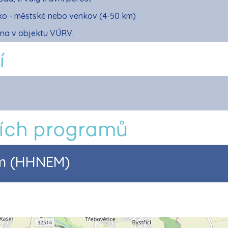
tko - městské nebo venkov (4-50 km)
ěna v objektu VÚRV.
í
ích programů
am (HHNEM)