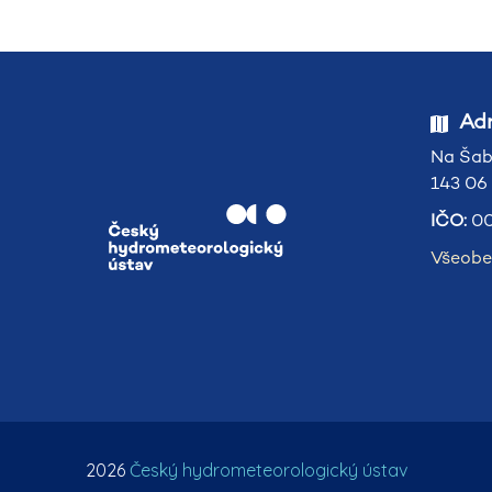
Adr
Na Šab
143 06
IČO:
00
Všeobe
2026
Český hydrometeorologický ústav