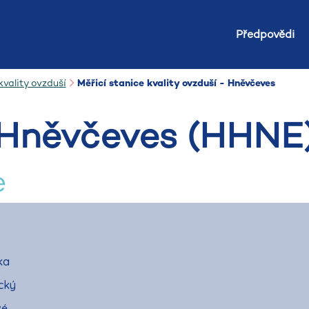
Předpovědi
vality ovzduší
Měřicí stanice kvality ovzduší - Hněvčeves
Hněvčeves (HHNE
e
ka
cký
vé