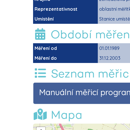
Reprezentativnost
oblastní měří
Umístění
Stanice umíst
Období měřen
Měření od
01.01.1989
Měření do
31.12.2003
Seznam měřic
Manuální měřicí progr
Mapa