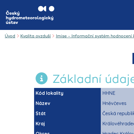
Úvod
Kvalita ovzduší
Imise - Informační systém hodnocení k
Základní údaj
Kód lokality
HHNE
Název
Hněvčeves
Stát
Česká republi
Kraj
Královéhrade
Okres
Hradec Králo