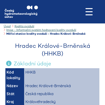
Úvod
Kvalita ovzduší
Imise - Informační systém hodnocení kvality ovzduší
Měřicí stanice kvality ovzduší - Hradec Králové-Brněnská
Hradec Králové-Brněnská
(HHKB)
Základní údaje
Kód
HHKB
lokality
Název
Hradec Králové-Brněnská
Stát
Česká republika
Kraj
Královéhradecký