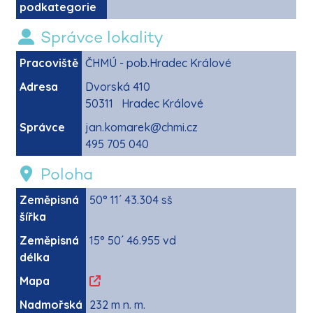
podkategorie
Správce lokality
Pracoviště
ČHMÚ - pob.Hradec Králové
Adresa
Dvorská 410
50311 Hradec Králové
Správce
jan.komarek@chmi.cz
495 705 040
Poloha
Zeměpisná
50° 11´ 43.304 sš
šířka
Zeměpisná
15° 50´ 46.955 vd
délka
Mapa
Nadmořská
232 m n. m.