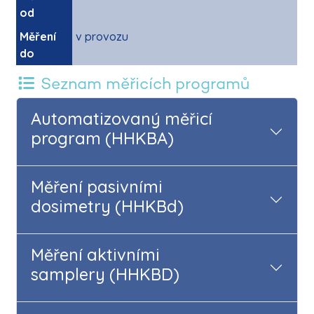
od
Měření
v provozu
do
Seznam měřicích programů
Automatizovaný měřicí
program (HHKBA)
Měření pasivními
dosimetry (HHKBd)
Měření aktivními
samplery (HHKBD)