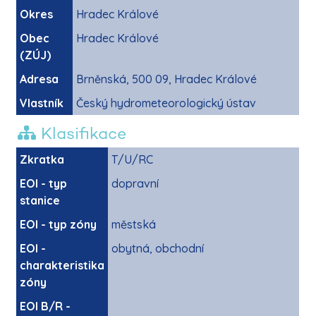
Okres
Hradec Králové
Obec
Hradec Králové
(ZÚJ)
Adresa
Brněnská, 500 09, Hradec Králové
Vlastník
Český hydrometeorologický ústav
Klasifikace
Zkratka
T/U/RC
EOI - typ
dopravní
stanice
EOI - typ zóny
městská
EOI -
obytná, obchodní
charakteristika
zóny
EOI B/R -