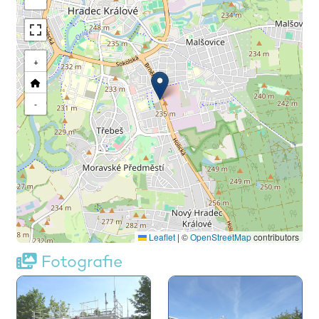
+
-
Leaflet
|
©
OpenStreetMap
contributors
Fotografie