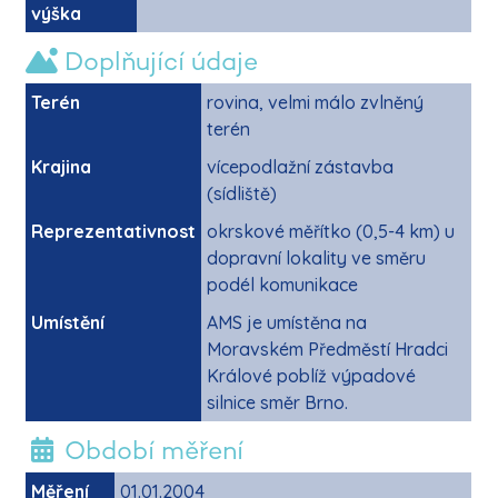
výška
Doplňující údaje
Terén
rovina, velmi málo zvlněný
terén
Krajina
vícepodlažní zástavba
(sídliště)
Reprezentativnost
okrskové měřítko (0,5-4 km) u
dopravní lokality ve směru
podél komunikace
Umístění
AMS je umístěna na
Moravském Předměstí Hradci
Králové poblíž výpadové
silnice směr Brno.
Období měření
Měření
01.01.2004