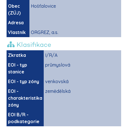
Obec
Hošťalovice
(ZÚJ)
Adresa
Vlastník
ORGREZ, a.s.
Klasifikace
Zkratka
I/R/A
EOI - typ
průmyslová
stanice
EOI - typ zóny
venkovská
EOI -
zemědělská
charakteristika
zóny
EOI B/R -
podkategorie