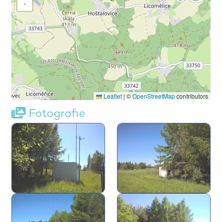
-
Leaflet
|
©
OpenStreetMap
contributors
Fotografie