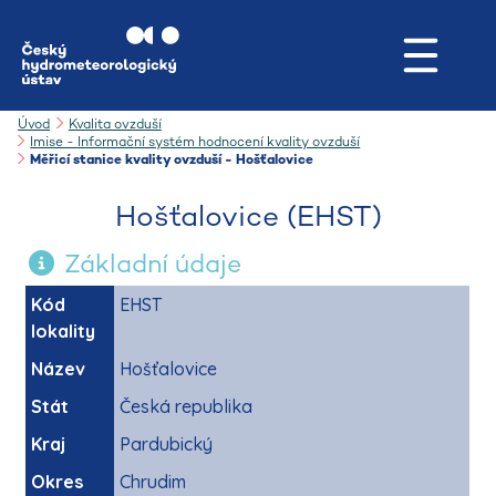
Úvod
Kvalita ovzduší
Imise - Informační systém hodnocení kvality ovzduší
Měřicí stanice kvality ovzduší - Hošťalovice
Hošťalovice (EHST)
Základní údaje
Kód
EHST
lokality
Název
Hošťalovice
Stát
Česká republika
Kraj
Pardubický
Okres
Chrudim