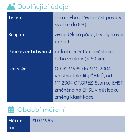
Doplňující údaje
Terén
horní nebo střední část povlov.
svahu (do 8%)
Krajina
zemědělská půda, trvalý travní
porost
Reprezentativnost
oblastní měřítko - městské
nebo venkov (4-50 km)
Umístění
Od 31.3.1995 do 31.10.2004
vlastník lokality ČHMÚ, od
1.11.2004 ORGREZ. Stanice EHST
změněna na EHSL v důsledku
změny klasifikace.
Období měření
Měření
31.03.1995
od