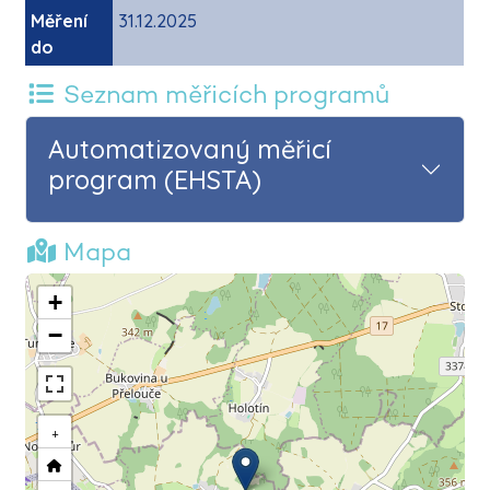
Měření
31.12.2025
do
Seznam měřicích programů
Automatizovaný měřicí
program (EHSTA)
Mapa
+
−
+