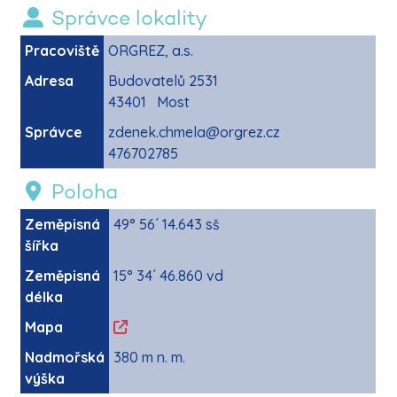
Správce lokality
Pracoviště
ORGREZ, a.s.
Adresa
Budovatelů 2531
43401 Most
Správce
zdenek.chmela@orgrez.cz
476702785
Poloha
Zeměpisná
49° 56´ 14.643 sš
šířka
Zeměpisná
15° 34´ 46.860 vd
délka
Mapa
Nadmořská
380 m n. m.
výška