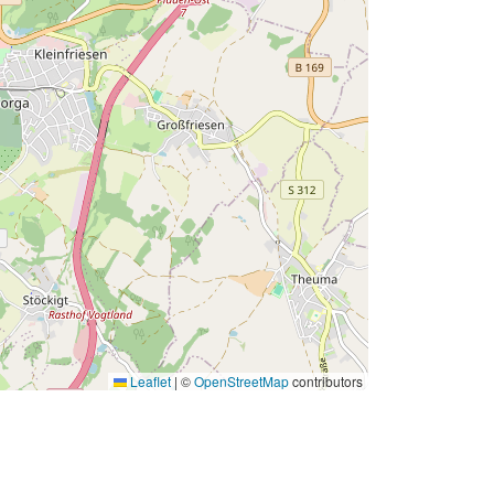
Leaflet
|
©
OpenStreetMap
contributors