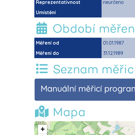
Reprezentativnost
neurčeno
Umístění
Období měřen
Měření od
01.01.1987
Měření do
31.12.1989
Seznam měřic
Manuální měřicí progr
Mapa
+