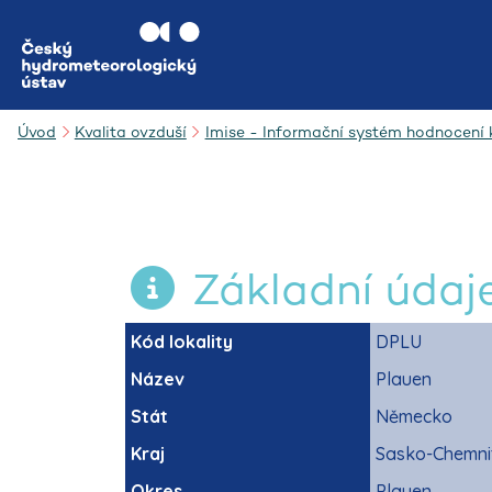
Úvod
Kvalita ovzduší
Imise - Informační systém hodnocení k
Základní údaj
Kód lokality
DPLU
Název
Plauen
Stát
Německo
Kraj
Sasko-Chemni
Okres
Plauen