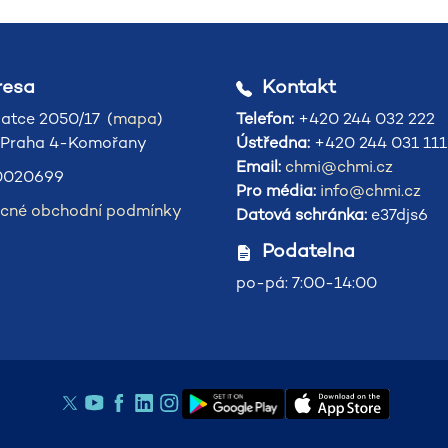
esa
Kontakt
atce 2050/17 (
mapa
)
Telefon:
+420 244 032 222
 Praha 4-Komořany
Ústředna:
+420 244 031 111
Email:
chmi@chmi.cz
020699
Pro média:
info@chmi.cz
cné obchodní podmínky
Datová schránka:
e37djs6
Podatelna
po-pá: 7:00-14:00