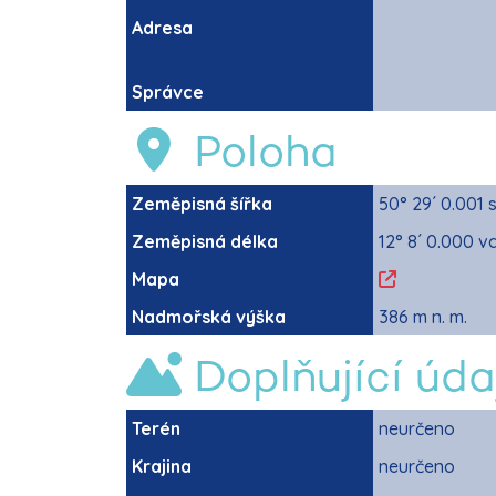
Adresa
Správce
Poloha
Zeměpisná šířka
50° 29´ 0.001 
Zeměpisná délka
12° 8´ 0.000 v
Mapa
Nadmořská výška
386 m n. m.
Doplňující úda
Terén
neurčeno
Krajina
neurčeno