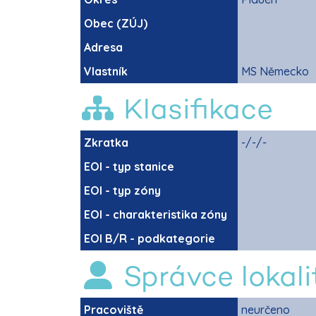
Obec (ZÚJ)
Adresa
Vlastník
MS Německo
Klasifikace
Zkratka
-/-/-
EOI - typ stanice
EOI - typ zóny
EOI - charakteristika zóny
EOI B/R - podkategorie
Správce lokali
Pracoviště
neurčeno