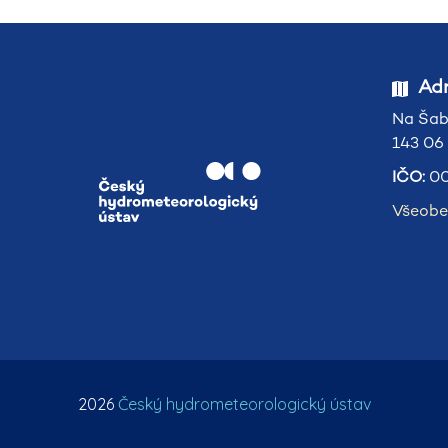
Adr
Na Šab
143 06
IČO:
00
Všeobe
2026
Český hydrometeorologický ústav