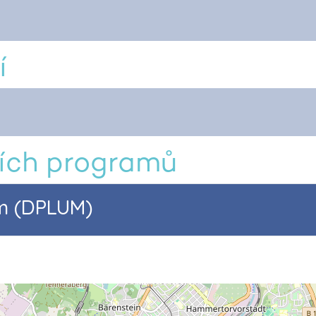
í
ích programů
am (DPLUM)