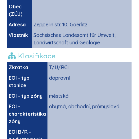
Obec
(ZÚJ)
Adresa
Zeppelin str. 10, Goerlitz
Vlastník
Sachsisches Landesamt fűr Umwelt,
Landwirtschaft und Geologie
Klasifikace
Zkratka
T/U/RCI
EOI - typ
dopravní
stanice
EOI - typ zóny
městská
EOI -
obytná, obchodní, průmyslová
charakteristika
zóny
EOI B/R -