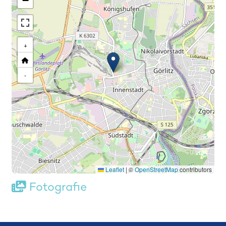
−
+
-
Leaflet
|
©
OpenStreetMap
contributors
Fotografie