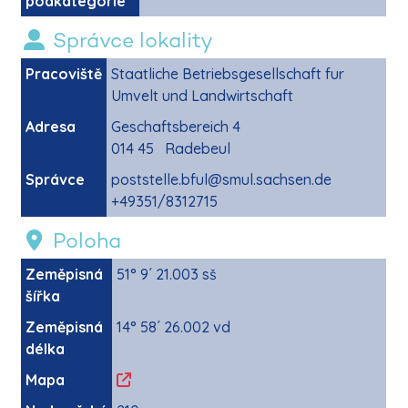
podkategorie
Správce lokality
Pracoviště
Staatliche Betriebsgesellschaft fur
Umvelt und Landwirtschaft
Adresa
Geschaftsbereich 4
014 45 Radebeul
Správce
poststelle.bful@smul.sachsen.de
+49351/8312715
Poloha
Zeměpisná
51° 9´ 21.003 sš
šířka
Zeměpisná
14° 58´ 26.002 vd
délka
Mapa