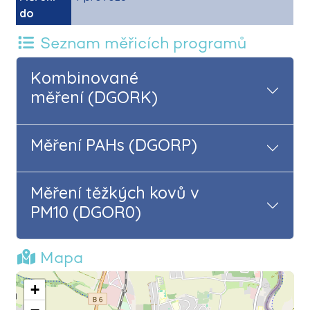
do
Seznam měřicích programů
Kombinované
měření (DGORK)
Měření PAHs (DGORP)
Měření těžkých kovů v
PM10 (DGOR0)
Mapa
+