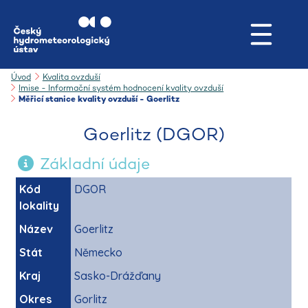
Úvod
Kvalita ovzduší
Imise - Informační systém hodnocení kvality ovzduší
Měřicí stanice kvality ovzduší - Goerlitz
Goerlitz (DGOR)
Základní údaje
Kód
DGOR
lokality
Název
Goerlitz
Stát
Německo
Kraj
Sasko-Drážďany
Okres
Gorlitz