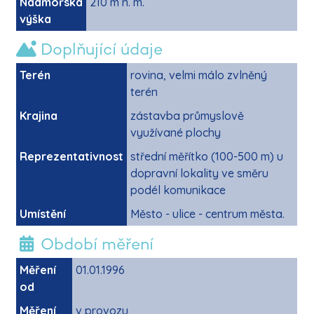
Nadmořská
210 m n. m.
výška
Doplňující údaje
Terén
rovina, velmi málo zvlněný
terén
Krajina
zástavba průmyslově
využívané plochy
Reprezentativnost
střední měřítko (100-500 m) u
dopravní lokality ve směru
podél komunikace
Umístění
Město - ulice - centrum města.
Období měření
Měření
01.01.1996
od
Měření
v provozu