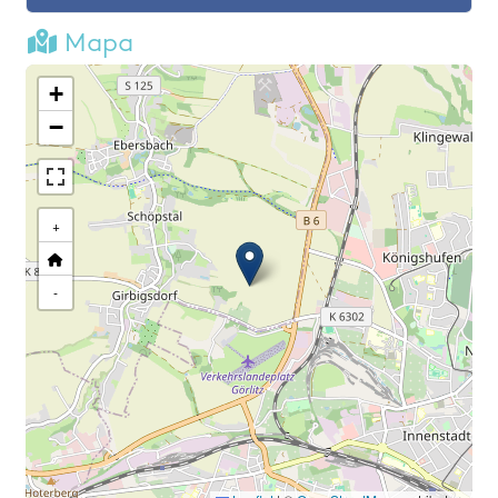
Mapa
+
−
+
-