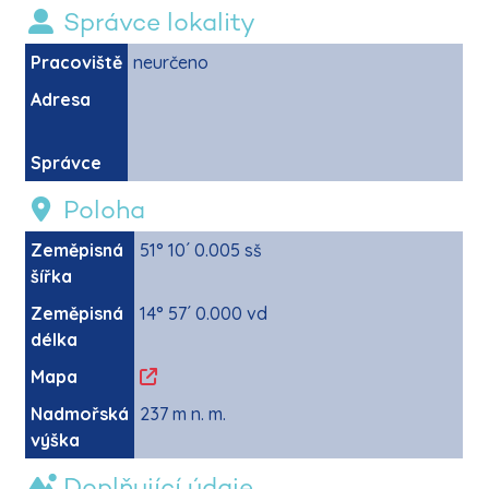
Správce lokality
Pracoviště
neurčeno
Adresa
Správce
Poloha
Zeměpisná
51° 10´ 0.005 sš
šířka
Zeměpisná
14° 57´ 0.000 vd
délka
Mapa
Nadmořská
237 m n. m.
výška
Doplňující údaje