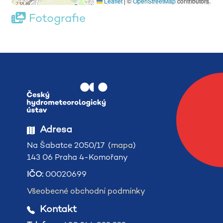
Leaflet
|
©
OpenStreetMap
contributors
Fotografie
Adresa
Na Šabatce 2050/17 (
mapa
)
143 06 Praha 4-Komořany
IČO:
00020699
Všeobecné obchodní podmínky
Kontakt