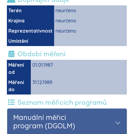
Terén
neurčeno
Krajina
neurčeno
Reprezentativnost
neurčeno
Umístění
Období měření
Měření
01.01.1987
od
Měření
31.12.1989
do
Seznam měřicích programů
Manuální měřicí
program (DGOLM)