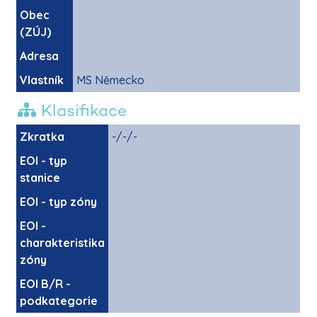
Obec
(ZÚJ)
Adresa
Vlastník
MS Německo
Klasifikace
Zkratka
-/-/-
EOI - typ
stanice
EOI - typ zóny
EOI -
charakteristika
zóny
EOI B/R -
podkategorie