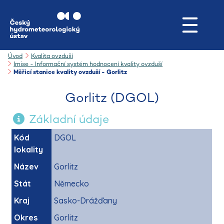
Úvod
Kvalita ovzduší
Imise - Informační systém hodnocení kvality ovzduší
Měřicí stanice kvality ovzduší - Gorlitz
Gorlitz (DGOL)
Základní údaje
Kód
DGOL
lokality
Název
Gorlitz
Stát
Německo
Kraj
Sasko-Drážďany
Okres
Gorlitz