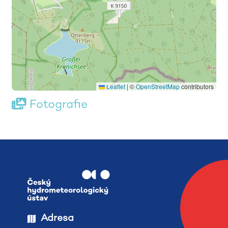
Leaflet
|
©
OpenStreetMap
contributors
Fotografie
Adresa