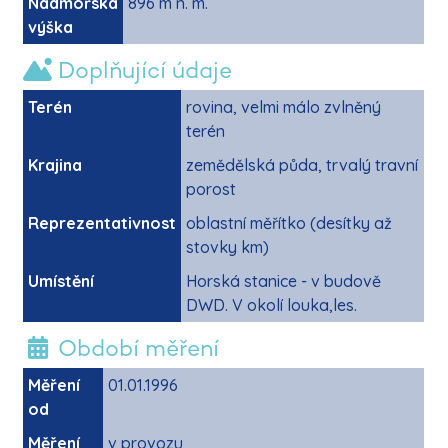
Nadmořská
896 m n. m.
výška
Doplňující údaje
Terén
rovina, velmi málo zvlněný
terén
Krajina
zemědělská půda, trvalý travní
porost
Reprezentativnost
oblastní měřítko (desítky až
stovky km)
Umístění
Horská stanice - v budově
DWD. V okolí louka,les.
Období měření
Měření
01.01.1996
od
Měření
v provozu