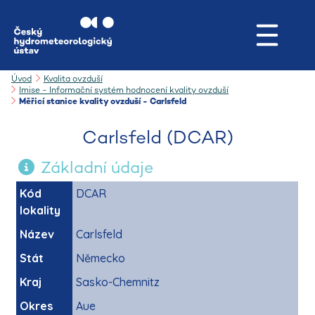
Úvod
Kvalita ovzduší
Imise - Informační systém hodnocení kvality ovzduší
Měřicí stanice kvality ovzduší - Carlsfeld
Carlsfeld (DCAR)
Základní údaje
Kód
DCAR
lokality
Název
Carlsfeld
Stát
Německo
Kraj
Sasko-Chemnitz
Okres
Aue