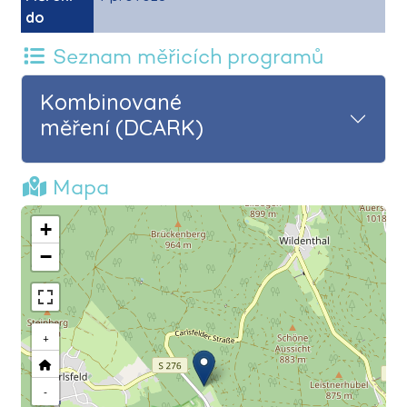
do
Seznam měřicích programů
Kombinované
měření (DCARK)
Mapa
+
−
+
-