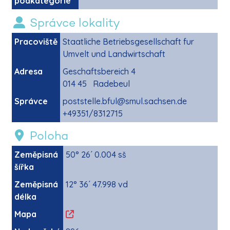
podkategorie
Správce lokality
Pracoviště
Staatliche Betriebsgesellschaft fur
Umvelt und Landwirtschaft
Adresa
Geschaftsbereich 4
014 45 Radebeul
Správce
poststelle.bful@smul.sachsen.de
+49351/8312715
Poloha
Zeměpisná
50° 26´ 0.004 sš
šířka
Zeměpisná
12° 36´ 47.998 vd
délka
Mapa