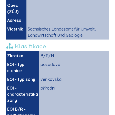
Obec
(ZÚJ)
Adresa
Vlastník
Sachsisches Landesamt fűr Umwelt,
Landwirtschaft und Geologie
Klasifikace
Zkratka
B/R/N
EOI - typ
pozaďová
stanice
EOI - typ zóny
venkovská
EOI -
přírodní
charakteristika
zóny
EOI B/R -