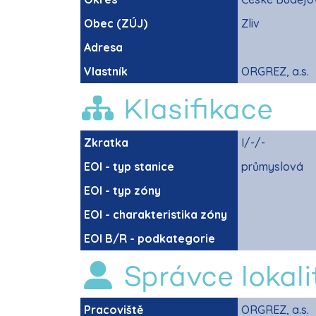
Obec (ZÚJ)
Zliv
Adresa
Vlastník
ORGREZ, a.s.
Klasifikace
Zkratka
I/-/-
EOI - typ stanice
průmyslová
EOI - typ zóny
EOI - charakteristika zóny
EOI B/R - podkategorie
Správce lokali
Pracoviště
ORGREZ, a.s.