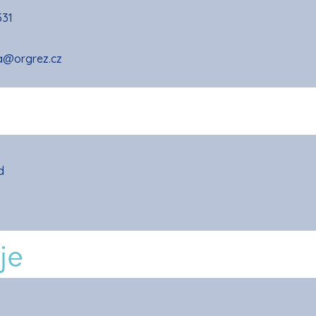
531
a@orgrez.cz
d
je