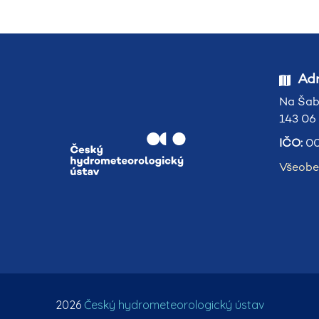
Adr
Na Šab
143 06
IČO:
00
Všeobe
2026
Český hydrometeorologický ústav