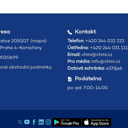
esa
Kontakt
atce 2050/17 (
mapa
)
Telefon:
+420 244 032 222
 Praha 4-Komořany
Ústředna:
+420 244 031 111
Email:
chmi@chmi.cz
020699
Pro média:
info@chmi.cz
cné obchodní podmínky
Datová schránka:
e37djs6
Podatelna
po-pá: 7:00-14:00