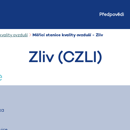
Předpovědi
vality ovzduší
Měřicí stanice kvality ovzduší - Zliv
Zliv (CZLI)
e
ka
vice