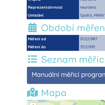
Reprezentativnost
neurčeno
Umístění
1.patro, MěNV 
Období měřen
Měření od
01.02.1987
Měření do
31.12.1991
Seznam měřic
Manuální měřicí progra
Mapa