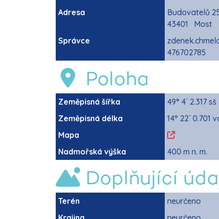
Adresa
Budovatelů 2
43401 Most
Správce
zdenek.chmel
476702785
Poloha
Zeměpisná šířka
49° 4´ 2.317 sš
Zeměpisná délka
14° 22´ 0.701 v
Mapa
Nadmořská výška
400 m n. m.
Doplňující úda
Terén
neurčeno
Krajina
neurčeno