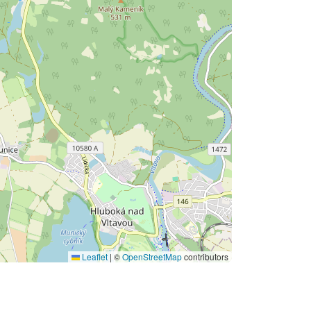
Leaflet
|
©
OpenStreetMap
contributors