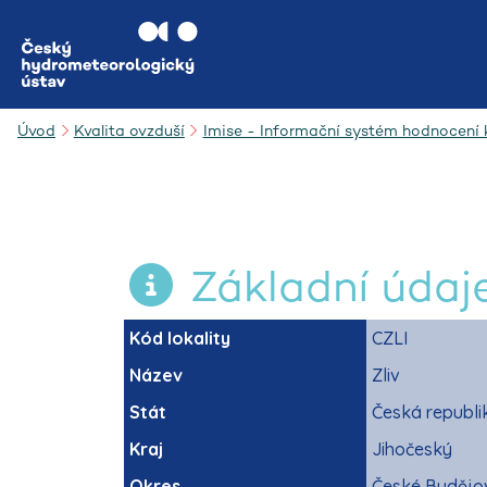
Úvod
Kvalita ovzduší
Imise - Informační systém hodnocení k
Základní údaj
Kód lokality
CZLI
Název
Zliv
Stát
Česká republi
Kraj
Jihočeský
Okres
České Budějo