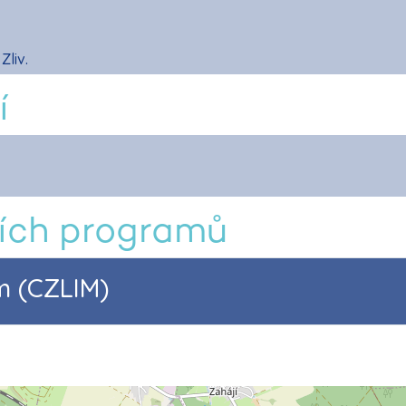
Zliv.
í
ích programů
m (CZLIM)