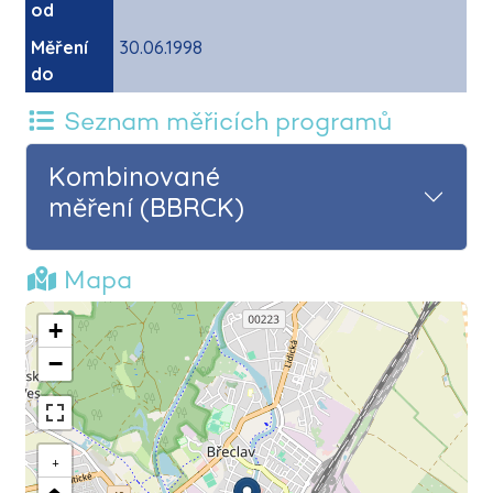
od
Měření
30.06.1998
do
Seznam měřicích programů
Kombinované
měření (BBRCK)
Mapa
+
−
+