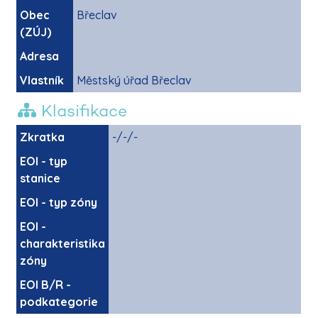
Obec
Břeclav
(ZÚJ)
Adresa
Vlastník
Městský úřad Břeclav
Klasifikace
Zkratka
-/-/-
EOI - typ
stanice
EOI - typ zóny
EOI -
charakteristika
zóny
EOI B/R -
podkategorie