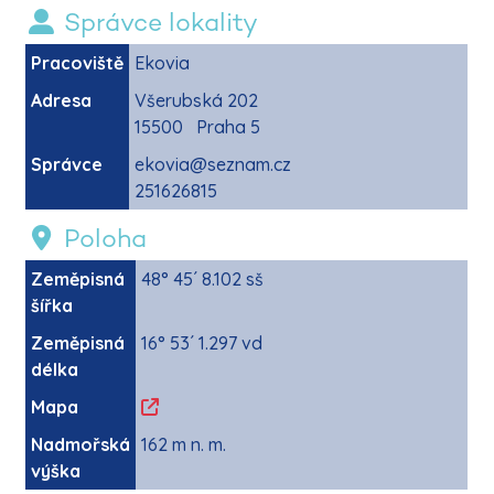
Správce lokality
Pracoviště
Ekovia
Adresa
Všerubská 202
15500 Praha 5
Správce
ekovia@seznam.cz
251626815
Poloha
Zeměpisná
48° 45´ 8.102 sš
šířka
Zeměpisná
16° 53´ 1.297 vd
délka
Mapa
Nadmořská
162 m n. m.
výška