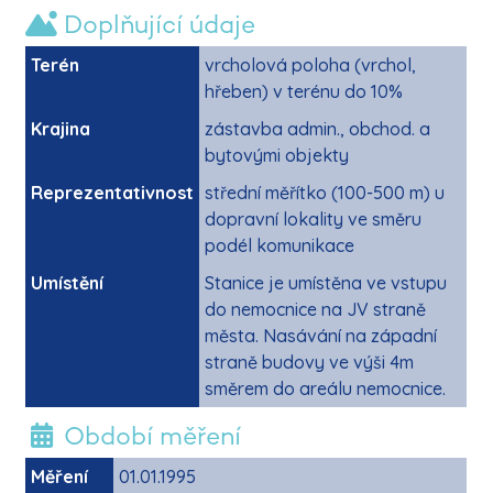
Doplňující údaje
Terén
vrcholová poloha (vrchol,
hřeben) v terénu do 10%
Krajina
zástavba admin., obchod. a
bytovými objekty
Reprezentativnost
střední měřítko (100-500 m) u
dopravní lokality ve směru
podél komunikace
Umístění
Stanice je umístěna ve vstupu
do nemocnice na JV straně
města. Nasávání na západní
straně budovy ve výši 4m
směrem do areálu nemocnice.
Období měření
Měření
01.01.1995