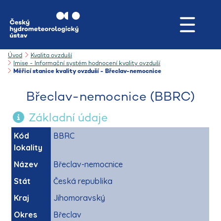
Úvod
Kvalita ovzduší
Imise - Informační systém hodnocení kvality ovzduší
Měřicí stanice kvality ovzduší - Břeclav-nemocnice
Břeclav-nemocnice (BBRC)
Základní údaje
Kód
BBRC
lokality
Název
Břeclav-nemocnice
Stát
Česká republika
Kraj
Jihomoravský
Okres
Břeclav