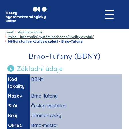
Úvod
Kvalita ovzduší
Imise - Informační systém hodnocení kvality ovzduší
Měřicí stanice kvality ovzduší - Brno-Tuřany
Brno-Tuřany (BBNY)
Základní údaje
Kód
BBNY
lokality
Název
Brno-Tuřany
Stát
Česká republika
Kraj
Jihomoravský
Okres
Brno-město