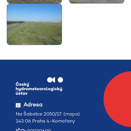
Adresa
Na Šabatce 2050/17 (
mapa
)
143 06 Praha 4-Komořany
IČO:
00020699