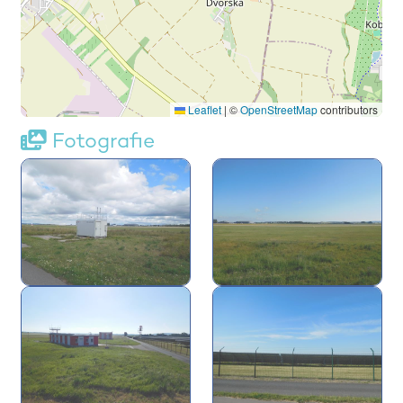
Leaflet
|
©
OpenStreetMap
contributors
Fotografie