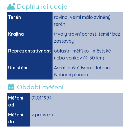
Doplňující údaje
Terén
rovina, velmi málo zvlněný
terén
Krajina
trvalý travní porost, téměř bez
zástavby
Reprezentativnost
oblastní měřítko - městské
nebo venkov (4-50 km)
Umístění
Areál letiště Brno - Tuřany.
Náhorní planina.
Období měření
Měření
01.01.1994
od
Měření
v provozu
do