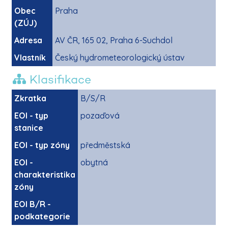
Obec
Praha
(ZÚJ)
Adresa
AV ČR, 165 02, Praha 6-Suchdol
Vlastník
Český hydrometeorologický ústav
Klasifikace
Zkratka
B/S/R
EOI - typ
pozaďová
stanice
EOI - typ zóny
předměstská
EOI -
obytná
charakteristika
zóny
EOI B/R -
podkategorie