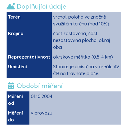
Doplňující údaje
Terén
vrchol. poloha ve značně
svažitém terénu (nad 10%)
Krajina
část zastavěná, část
nezastavěná plocha, okraj
obcí
Reprezentativnost
okrskové měřítko (0.5-4 km)
Umístění
Stanice je umístěna v areálu AV
ČR na travnaté ploše.
Období měření
Měření
01.10.2004
od
Měření
v provozu
do