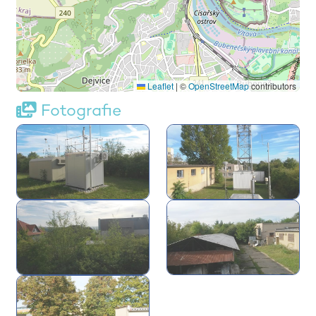
Leaflet
|
©
OpenStreetMap
contributors
Fotografie