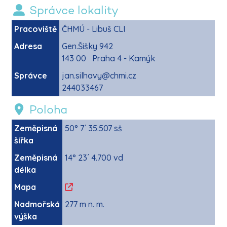
Správce lokality
Pracoviště
ČHMÚ - Libuš CLI
Adresa
Gen.Šišky 942
143 00 Praha 4 - Kamýk
Správce
jan.silhavy@chmi.cz
244033467
Poloha
Zeměpisná
50° 7´ 35.507 sš
šířka
Zeměpisná
14° 23´ 4.700 vd
délka
Mapa
Nadmořská
277 m n. m.
výška