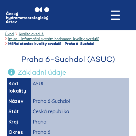
Úvod
Kvalita ovzduší
Imise - Informační systém hodnocení kvality ovzduší
Měřicí stanice kvality ovzduší - Praha 6-Suchdol
Praha 6-Suchdol (ASUC)
Základní údaje
Kód
ASUC
lokality
Název
Praha 6-Suchdol
Stát
Česká republika
Kraj
Praha
Okres
Praha 6