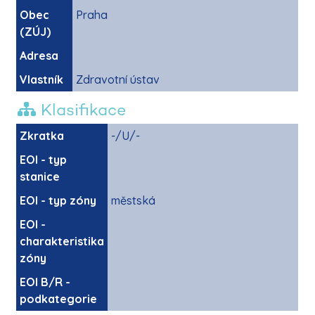
Obec
Praha
(ZÚJ)
Adresa
Vlastník
Zdravotní ústav
Klasifikace
Zkratka
-/U/-
EOI - typ
stanice
EOI - typ zóny
městská
EOI -
charakteristika
zóny
EOI B/R -
podkategorie