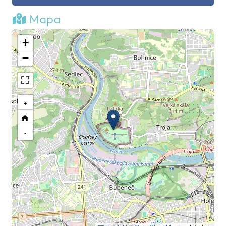
Mapa
+
−
+
-