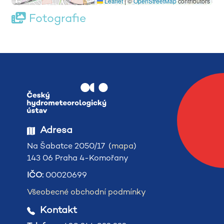
Leaflet
|
©
OpenStreetMap
contributors
Fotografie
Adresa
Na Šabatce 2050/17 (
mapa
)
143 06 Praha 4-Komořany
IČO:
00020699
Všeobecné obchodní podmínky
Kontakt