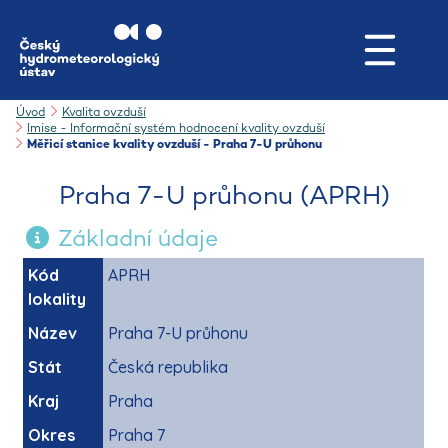
Úvod
Kvalita ovzduší
Imise - Informační systém hodnocení kvality ovzduší
Měřicí stanice kvality ovzduší - Praha 7-U průhonu
Praha 7-U průhonu (APRH)
Základní údaje
Kód
APRH
lokality
Název
Praha 7-U průhonu
Stát
Česká republika
Kraj
Praha
Okres
Praha 7