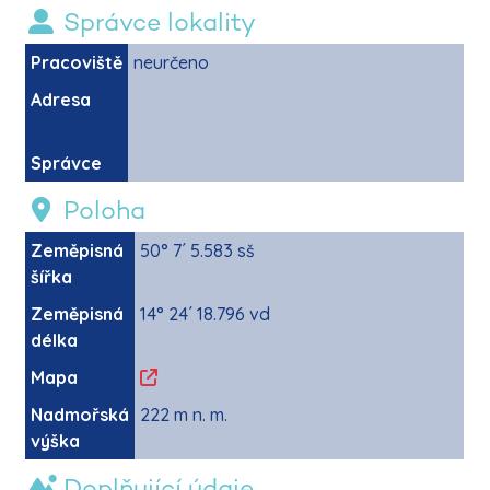
Správce lokality
Pracoviště
neurčeno
Adresa
Správce
Poloha
Zeměpisná
50° 7´ 5.583 sš
šířka
Zeměpisná
14° 24´ 18.796 vd
délka
Mapa
Nadmořská
222 m n. m.
výška
Doplňující údaje