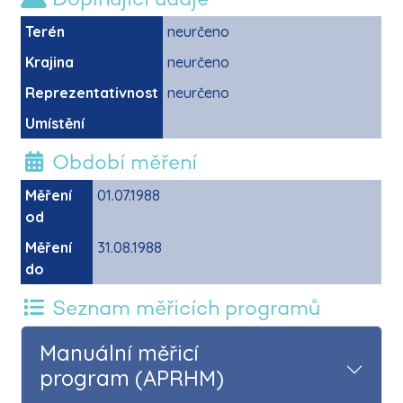
Terén
neurčeno
Krajina
neurčeno
Reprezentativnost
neurčeno
Umístění
Období měření
Měření
01.07.1988
od
Měření
31.08.1988
do
Seznam měřicích programů
Manuální měřicí
program (APRHM)