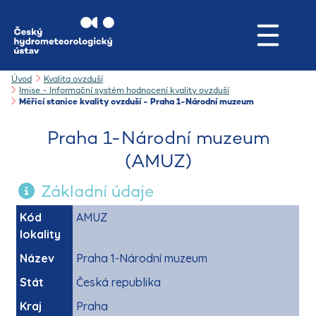
Úvod
Kvalita ovzduší
Imise - Informační systém hodnocení kvality ovzduší
Měřicí stanice kvality ovzduší - Praha 1-Národní muzeum
Praha 1-Národní muzeum
(AMUZ)
Základní údaje
Kód
AMUZ
lokality
Název
Praha 1-Národní muzeum
Stát
Česká republika
Kraj
Praha