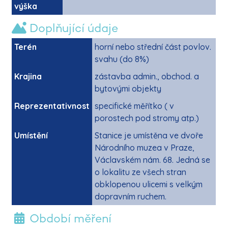
výška
Doplňující údaje
Terén
horní nebo střední část povlov.
svahu (do 8%)
Krajina
zástavba admin., obchod. a
bytovými objekty
Reprezentativnost
specifické měřítko ( v
porostech pod stromy atp.)
Umístění
Stanice je umístěna ve dvoře
Národního muzea v Praze,
Václavském nám. 68. Jedná se
o lokalitu ze všech stran
obklopenou ulicemi s velkým
dopravním ruchem.
Období měření