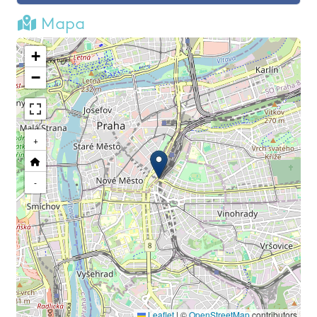
Mapa
+
−
+
-
Leaflet
|
©
OpenStreetMap
contributors