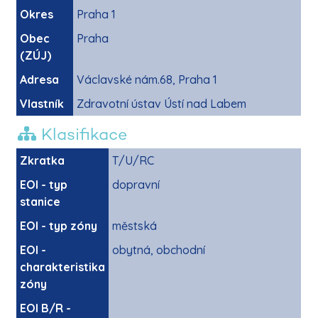
Okres
Praha 1
Obec
Praha
(ZÚJ)
Adresa
Václavské nám.68, Praha 1
Vlastník
Zdravotní ústav Ústí nad Labem
Klasifikace
Zkratka
T/U/RC
EOI - typ
dopravní
stanice
EOI - typ zóny
městská
EOI -
obytná, obchodní
charakteristika
zóny
EOI B/R -