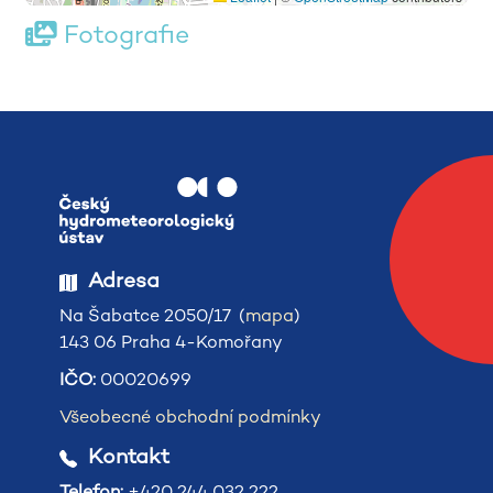
Fotografie
Adresa
Na Šabatce 2050/17 (
mapa
)
143 06 Praha 4-Komořany
IČO:
00020699
Všeobecné obchodní podmínky
Kontakt
Telefon:
+420 244 032 222