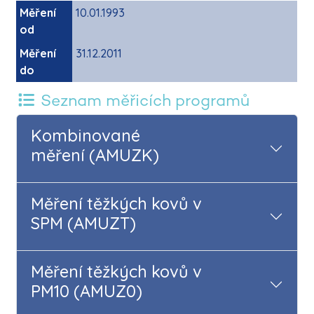
Měření
10.01.1993
od
Měření
31.12.2011
do
Seznam měřicích programů
Kombinované
měření (AMUZK)
Měření těžkých kovů v
SPM (AMUZT)
Měření těžkých kovů v
PM10 (AMUZ0)