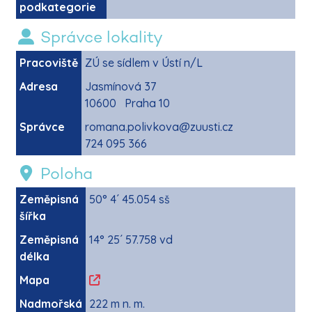
podkategorie
Správce lokality
Pracoviště
ZÚ se sídlem v Ústí n/L
Adresa
Jasmínová 37
10600 Praha 10
Správce
romana.polivkova@zuusti.cz
724 095 366
Poloha
Zeměpisná
50° 4´ 45.054 sš
šířka
Zeměpisná
14° 25´ 57.758 vd
délka
Mapa
Nadmořská
222 m n. m.