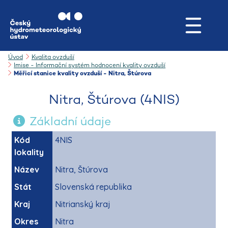
Úvod
Kvalita ovzduší
Imise - Informační systém hodnocení kvality ovzduší
Měřicí stanice kvality ovzduší - Nitra, Štúrova
Nitra, Štúrova (4NIS)
Základní údaje
Kód
4NIS
lokality
Název
Nitra, Štúrova
Stát
Slovenská republika
Kraj
Nitrianský kraj
Okres
Nitra