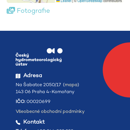
Leaflet
|
©
OpenStreetMap
contributors
Fotografie
Adresa
Na Šabatce 2050/17 (
mapa
)
143 06 Praha 4-Komořany
IČO:
00020699
Všeobecné obchodní podmínky
Kontakt