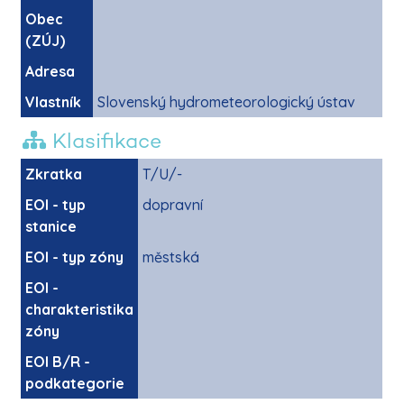
Obec
(ZÚJ)
Adresa
Vlastník
Slovenský hydrometeorologický ústav
Klasifikace
Zkratka
T/U/-
EOI - typ
dopravní
stanice
EOI - typ zóny
městská
EOI -
charakteristika
zóny
EOI B/R -
podkategorie