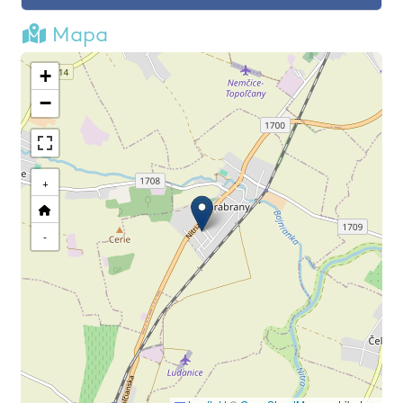
Mapa
+
−
+
-