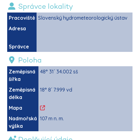
Správce lokality
Pracoviště
Slovenský hydrometeorologický ústav
Adresa
Správce
Poloha
Zeměpisná
48° 31´ 34.002 sš
šířka
Zeměpisná
18° 8´ 7.999 vd
délka
Mapa
Nadmořská
107 m n. m.
výška
Doplňující údaje