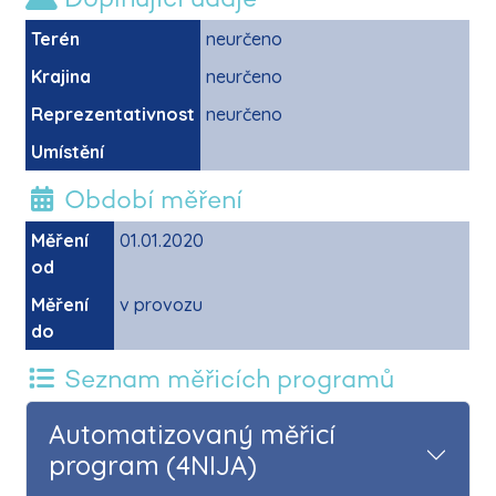
Terén
neurčeno
Krajina
neurčeno
Reprezentativnost
neurčeno
Umístění
Období měření
Měření
01.01.2020
od
Měření
v provozu
do
Seznam měřicích programů
Automatizovaný měřicí
program (4NIJA)