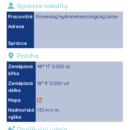
Správce lokality
Pracoviště
Slovenský hydrometeorologický ústav
Adresa
Správce
Poloha
Zeměpisná
48° 17´ 0.000 sš
šířka
Zeměpisná
18° 8´ 0.000 vd
délka
Mapa
Nadmořská
135 m n. m.
výška
Doplňující údaje