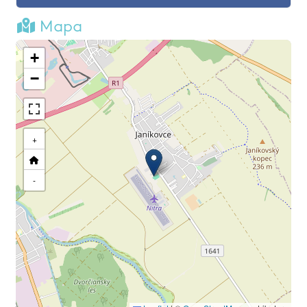
Mapa
+
−
+
-