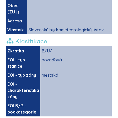
Obec
(ZÚJ)
Adresa
Vlastník
Slovenský hydrometeorologický ústav
Klasifikace
Zkratka
B/U/-
EOI - typ
pozaďová
stanice
EOI - typ zóny
městská
EOI -
charakteristika
zóny
EOI B/R -
podkategorie