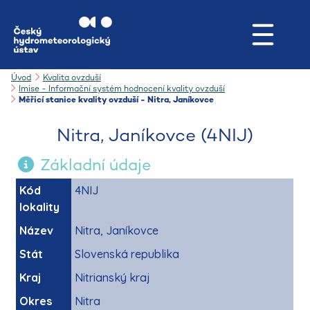
Úvod
Kvalita ovzduší
Imise - Informační systém hodnocení kvality ovzduší
Měřicí stanice kvality ovzduší - Nitra, Janíkovce
Nitra, Janíkovce (4NIJ)
Základní údaje
Kód
4NIJ
lokality
Název
Nitra, Janíkovce
Stát
Slovenská republika
Kraj
Nitrianský kraj
Okres
Nitra