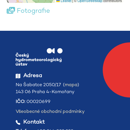
Leaflet
|
©
OpenStreetMap
contributors
Fotografie
Adresa
Na Šabatce 2050/17 (
mapa
)
143 06 Praha 4-Komořany
IČO:
00020699
Všeobecné obchodní podmínky
Kontakt