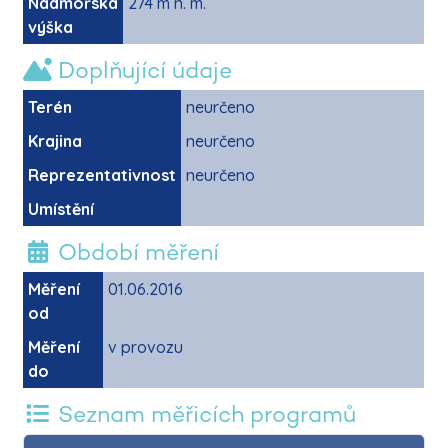
Nadmořská
274 m n. m.
výška
Doplňující údaje
Terén
neurčeno
Krajina
neurčeno
Reprezentativnost
neurčeno
Umístění
Období měření
Měření
01.06.2016
od
Měření
v provozu
do
Seznam měřicích programů