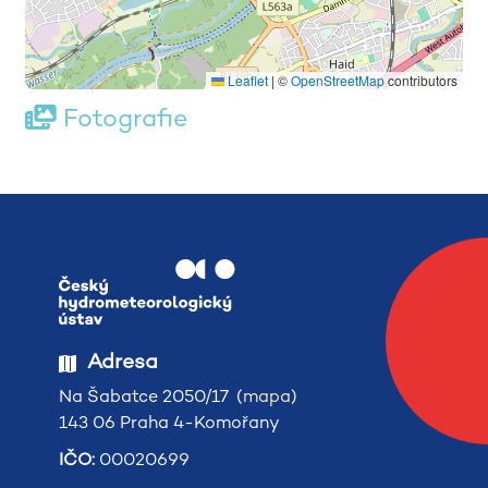
Leaflet
|
©
OpenStreetMap
contributors
Fotografie
Adresa
Na Šabatce 2050/17 (
mapa
)
143 06 Praha 4-Komořany
IČO:
00020699