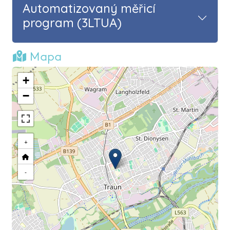
Automatizovaný měřicí
program (3LTUA)
Mapa
+
−
+
-