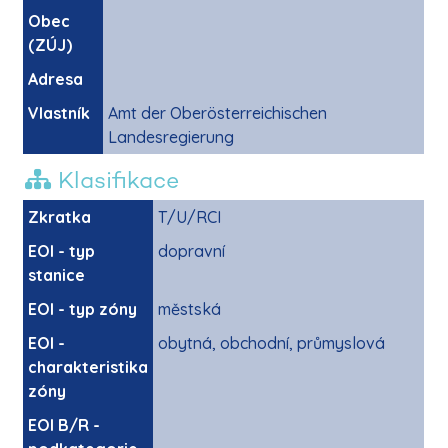
Obec
(ZÚJ)
Adresa
Vlastník
Amt der Oberösterreichischen
Landesregierung
Klasifikace
Zkratka
T/U/RCI
EOI - typ
dopravní
stanice
EOI - typ zóny
městská
EOI -
obytná, obchodní, průmyslová
charakteristika
zóny
EOI B/R -