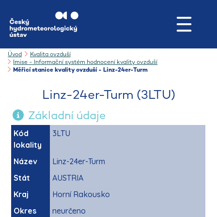
Úvod
Kvalita ovzduší
Imise - Informační systém hodnocení kvality ovzduší
Měřicí stanice kvality ovzduší - Linz-24er-Turm
Linz-24er-Turm (3LTU)
Základní údaje
Kód
3LTU
lokality
Název
Linz-24er-Turm
Stát
AUSTRIA
Kraj
Horní Rakousko
Okres
neurčeno