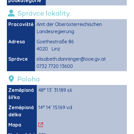
podkategorie
Správce lokality
Pracoviště
Amt der Oberösterreichischen
Landesregierung
Adresa
Goethestraße 86
4020 Linz
Správce
elisabeth.danninger@ooe.gv.at
0732 7720 13600
Poloha
Zeměpisná
48° 13´ 31.189 sš
šířka
Zeměpisná
14° 14´ 15.169 vd
délka
Mapa