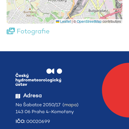
Leaflet
|
©
OpenStreetMap
contributors
Fotografie
Adresa
Na Šabatce 2050/17 (
mapa
)
143 06 Praha 4-Komořany
IČO:
00020699