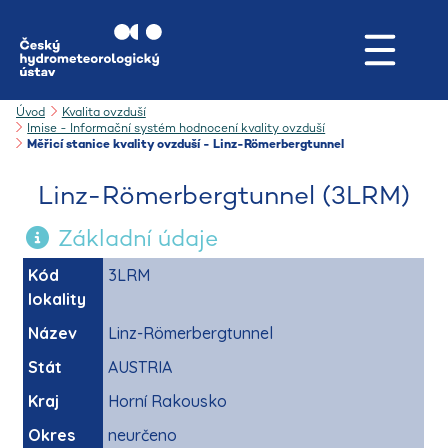
Úvod
Kvalita ovzduší
Imise - Informační systém hodnocení kvality ovzduší
Měřicí stanice kvality ovzduší - Linz-Römerbergtunnel
Linz-Römerbergtunnel (3LRM)
Základní údaje
Kód
3LRM
lokality
Název
Linz-Römerbergtunnel
Stát
AUSTRIA
Kraj
Horní Rakousko
Okres
neurčeno