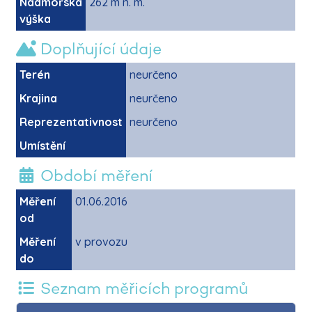
Nadmořská
262 m n. m.
výška
Doplňující údaje
Terén
neurčeno
Krajina
neurčeno
Reprezentativnost
neurčeno
Umístění
Období měření
Měření
01.06.2016
od
Měření
v provozu
do
Seznam měřicích programů