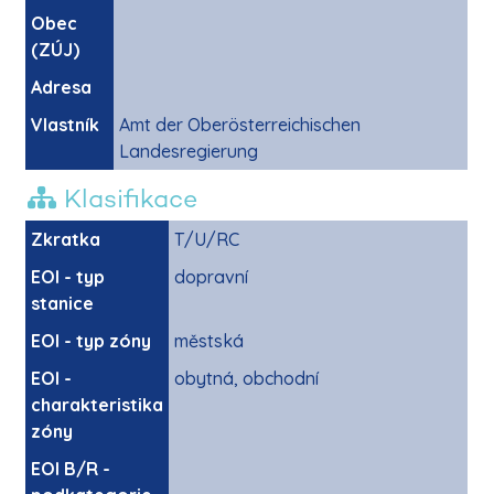
Obec
(ZÚJ)
Adresa
Vlastník
Amt der Oberösterreichischen
Landesregierung
Klasifikace
Zkratka
T/U/RC
EOI - typ
dopravní
stanice
EOI - typ zóny
městská
EOI -
obytná, obchodní
charakteristika
zóny
EOI B/R -