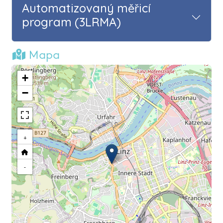
Automatizovaný měřicí
program (3LRMA)
Mapa
+
−
+
-