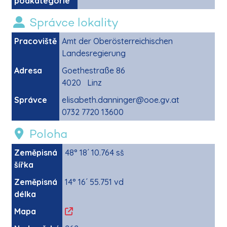
podkategorie
Správce lokality
Pracoviště
Amt der Oberösterreichischen
Landesregierung
Adresa
Goethestraße 86
4020 Linz
Správce
elisabeth.danninger@ooe.gv.at
0732 7720 13600
Poloha
Zeměpisná
48° 18´ 10.764 sš
šířka
Zeměpisná
14° 16´ 55.751 vd
délka
Mapa