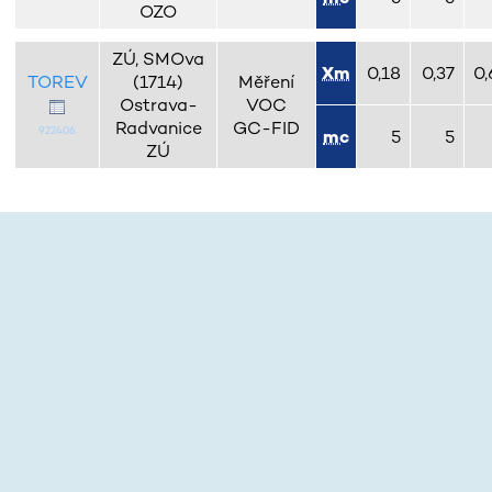
OZO
ZÚ, SMOva
Xm
0,18
0,37
0,
TOREV
(1714)
Měření
Ostrava-
VOC
Radvanice
GC-FID
922406
mc
5
5
ZÚ