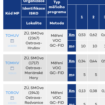
Organizace
Typ
měřicího
Identifikace
programu
Kód MP
ISKO
1
2
Lokalita
Metoda
ZÚ, SMOva
Xm
0,53
0,62
0,
TOHUV
Měření
(2367)
VOC
Ostrava-
GC-FID
mc
10
10
1638350
Hrušov
ZÚ, SMOva
Xm
0,34
0,44
0,
TOMHV
(1717)
Měření
Ostrava-
VOC
Mariánské
GC-FID
922410
mc
5
5
Hory
ZÚ, SMOva
Xm
0,13
0,38
0,
TOROV
(1943)
Měření
Ostrava-
VOC
Radvanice
GC-FID
1021765
mc
5
5