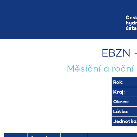
EBZN -
Měsíční a roční 
Rok:
Kraj:
Okres:
Látka:
Jednotka