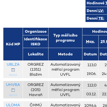
Hodinové
Denní
LV:
Denní
TE:
Organizace
Hodino
Typ měřicího
Identifikace
programu
Max.
25
Kód MP
ISKO
Lokalita
Metoda
Datum
Da
UBLZA
ORGREZ
Automatizovaný
113,0
2
(1351)
měřicí program
19.06.
24.
Blažim
UVFL
386046
UHVRA
ORGREZ
Automatizovaný
112,0
4
(205)
měřicí program
03.12.
22
Havraň
UVFL
386119
ULOMA
ČHMÚ
Automatizovaný
1096,4
26