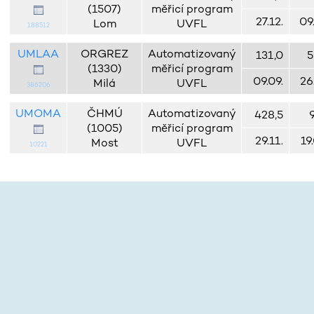
(1507)
měřicí program
27.12.
09
Lom
UVFL
188512
UMLAA
ORGREZ
Automatizovaný
131,0
5
(1330)
měřicí program
09.09.
26
Milá
UVFL
386206
UMOMA
ČHMÚ
Automatizovaný
428,5
(1005)
měřicí program
29.11.
19
Most
UVFL
10221