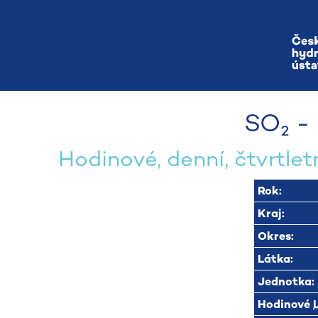
SO₂ - 
Hodinové, denní, čtvrtletn
Rok:
Kraj:
Okres:
Látka:
Jednotka:
Hodinové