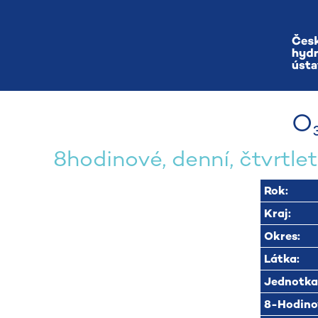
O₃
8hodinové, denní, čtvrtlet
Rok:
Kraj:
Okres:
Látka:
Jednotka
8-Hodin