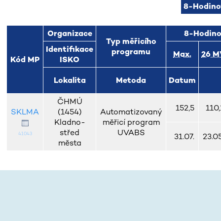
8-Hodin
Organizace
8-Hodino
Typ měřicího
Identifikace
programu
Max.
26 M
Kód MP
ISKO
Lokalita
Metoda
Datum
ČHMÚ
152,5
110,
SKLMA
(1454)
Automatizovaný
Kladno-
měřicí program
střed
UVABS
41043
31.07.
23.05
města